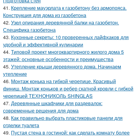
Подготовка стен
41.
Крепление мауэрлата к газобетону без армопояса.
Конструкция для дома из газобетона
42.
Узел опирания деревянной балки на газобетон.
Специфика газобетона
43.
Кухонные секреты: 10 проверенных лайфхаков для
удобной и эффективной кулинарии
44.
Типовой проект многоквартирного жилого дома 5
этажей: основные особенности и преимущества
45.
Утепление крыши деревянного дома. Начинаем
утепление
46.
Монтаж конька на гибкой черепице. Красивый
финиш. Монтаж коньков и ребер скатной кровли с гибкой
черепицей ТЕХНОНИКОЛЬ SHINGLAS
47.
Деревянные шкафчики для раздевалок:
современные решения для дома
48.
Как правильно выбрать пластиковые панели для
отделки туалета
49.
Пустая стена в гостиной: как сделать комнату более