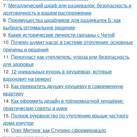
7.
Металлический шкаф для раздевалок: безопасность и
долговечность в вашем распоряжении
8.
Преимущества шкафчиков для раздевалок Б: как
выбрать оптимальное решение
9.
Какие исторические личности связаны с Читой
10.
Почему шумит насос в системе отопления: основные
причины и решения
11.
Пенопласт как утеплитель: угроза или безопасность
для здоровья
12.
12 уникальных кухонь в хрущевках, которые
вдохновят на ремонт
13.
Как превратить двушку-хрущевку в современную
квартиру
14.
Как оформить дизайн в трёхкомнатной хрущёвке:
практические советы и идеи
15.
Полное руководство по утеплению крыши частного
дома изнутри
16.
Олег Митяев: как Ступино сформировало