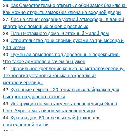
36.
Как Самостоятельно открыть любой замок без ключа.
Как можно открыть замок без ключа на входной двери
37.
Лес на стене: создание уютной атмосферы в вашей
квартире с помощью обоев с росписью
38.
План 9 этажного дома. 9 этажный жилой дом
39.
Строительство дачи своими руками за три месяца и
$3 тысячи
40.
Нужен ли армопояс под деревянные перекрытия.
Что такое армопояс и зачем он нужен
41.
Правильное крепление конька на металлочерепицу.
Технология установки конька на кровлю из
металлочерепицы
42.
Кухонные секреты: 20 гениальных лайфхаков для
быстрого и удобного готовки
43.
Инструкция по монтажу металлочерепицы Grand
Line. Адреса магазинов металлочерепицы
44.
Кухня и дом: 60 полезных лайфхаков для
повседневной жизни