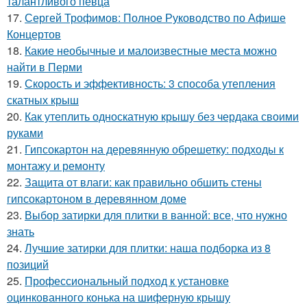
талантливого певца
17.
Сергей Трофимов: Полное Руководство по Афише
Концертов
18.
Какие необычные и малоизвестные места можно
найти в Перми
19.
Скорость и эффективность: 3 способа утепления
скатных крыш
20.
Как утеплить односкатную крышу без чердака своими
руками
21.
Гипсокартон на деревянную обрешетку: подходы к
монтажу и ремонту
22.
Защита от влаги: как правильно обшить стены
гипсокартоном в деревянном доме
23.
Выбор затирки для плитки в ванной: все, что нужно
знать
24.
Лучшие затирки для плитки: наша подборка из 8
позиций
25.
Профессиональный подход к установке
оцинкованного конька на шиферную крышу