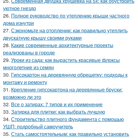
25.
Современная двушка хрущевка на 5х: как обустроить
уютное гнездо
26.
Полное руководство по утеплению крыши частного
дома изнутри
27.
Сэкономьте на отоплении: как правильно утеплить
двускатную крышу своими руками
28.
Какие современные архитектурные проекты
реализованы в городе
29.
Уроки из сада: как вырастить красивые флоксы
многолетние из семян
30.
Гипсокартон на деревянную обрешетку: подходы к
монтажу и ремонту
31.
Крепление гипсокартона на деревянные бруски:
возможно ли это
32.
Все о затирах: 7 типов и их применение
33.
Затирка для плитки: как выбрать лучшую
34.
Строительство плитного фундамента с помощью
УШП: подробный самоучитель
35.
Стать самостоятельным: как правильно установить