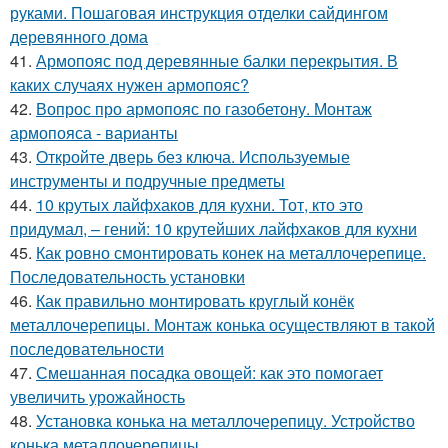
руками. Пошаговая инструкция отделки сайдингом
деревянного дома
41.
Армопояс под деревянные балки перекрытия. В
каких случаях нужен армопояс?
42.
Вопрос про армопояс по газобетону. Монтаж
армопояса - варианты
43.
Откройте дверь без ключа. Используемые
инструменты и подручные предметы
44.
10 крутых лайфхаков для кухни. Тот, кто это
придумал, – гений: 10 крутейших лайфхаков для кухни
45.
Как ровно смонтировать конек на металлочерепице.
Последовательность установки
46.
Как правильно монтировать круглый конёк
металлочерепицы. Монтаж конька осуществляют в такой
последовательности
47.
Смешанная посадка овощей: как это помогает
увеличить урожайность
48.
Установка конька на металлочерепицу. Устройство
конька металлочерепицы