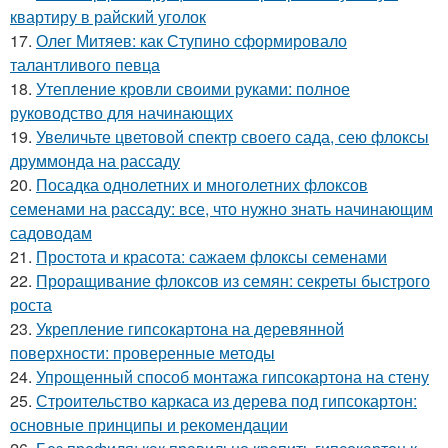
квартиру в райский уголок
17.
Олег Митяев: как Ступино сформировало
талантливого певца
18.
Утепление кровли своими руками: полное
руководство для начинающих
19.
Увеличьте цветовой спектр своего сада, сею флоксы
друммонда на рассаду
20.
Посадка однолетних и многолетних флоксов
семенами на рассаду: все, что нужно знать начинающим
садоводам
21.
Простота и красота: сажаем флоксы семенами
22.
Проращивание флоксов из семян: секреты быстрого
роста
23.
Укрепление гипсокартона на деревянной
поверхности: проверенные методы
24.
Упрощенный способ монтажа гипсокартона на стену
25.
Строительство каркаса из дерева под гипсокартон:
основные принципы и рекомендации