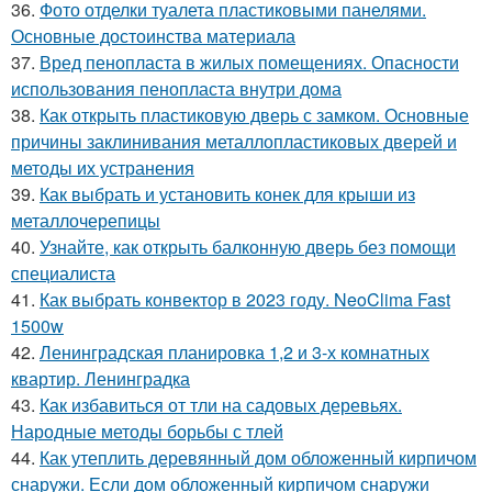
36.
Фото отделки туалета пластиковыми панелями.
Основные достоинства материала
37.
Вред пенопласта в жилых помещениях. Опасности
использования пенопласта внутри дома
38.
Как открыть пластиковую дверь с замком. Основные
причины заклинивания металлопластиковых дверей и
методы их устранения
39.
Как выбрать и установить конек для крыши из
металлочерепицы
40.
Узнайте, как открыть балконную дверь без помощи
специалиста
41.
Как выбрать конвектор в 2023 году. NeoClima Fast
1500w
42.
Ленинградская планировка 1,2 и 3-х комнатных
квартир. Ленинградка
43.
Как избавиться от тли на садовых деревьях.
Народные методы борьбы с тлей
44.
Как утеплить деревянный дом обложенный кирпичом
снаружи. Если дом обложенный кирпичом снаружи