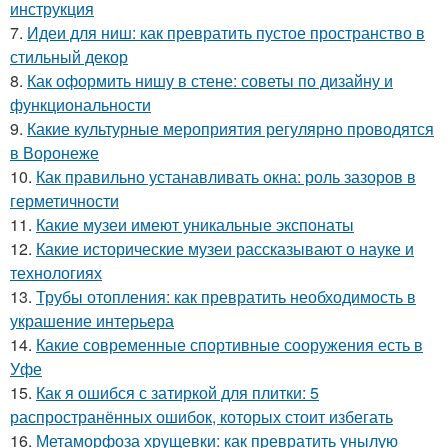
инструкция
7.
Идеи для ниш: как превратить пустое пространство в
стильный декор
8.
Как оформить нишу в стене: советы по дизайну и
функциональности
9.
Какие культурные мероприятия регулярно проводятся
в Воронеже
10.
Как правильно устанавливать окна: роль зазоров в
герметичности
11.
Какие музеи имеют уникальные экспонаты
12.
Какие исторические музеи рассказывают о науке и
технологиях
13.
Трубы отопления: как превратить необходимость в
украшение интерьера
14.
Какие современные спортивные сооружения есть в
Уфе
15.
Как я ошибся с затиркой для плитки: 5
распространённых ошибок, которых стоит избегать
16.
Метаморфоза хрущевки: как превратить унылую