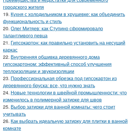
городского жителя
19.
Кухня с холодильником в хрущевке: как объединить
функциональность и стиль
20.
Олег Митяев: как Ступино сформировало
талантливого певца
21.
Гипсокартон: как правильно установить на несущий
каркас
22.
Внутренняя обшивка деревянного дома
гипсокартоном: эффективный способ улучшения
теплоизоляции и звукоизоляции
23.
Профессиональная обрезка под гипсокартон из
деревянного бруска: все, что нужно знать
24.
Новые технологии в швейной промышленности: что
изменилось в полимерной затирке для швов
25.
Выбор затирки для ванной комнаты: чего стоит
учитывать
26.
Как выбрать идеальную затирку для плитки в ванной
комнате