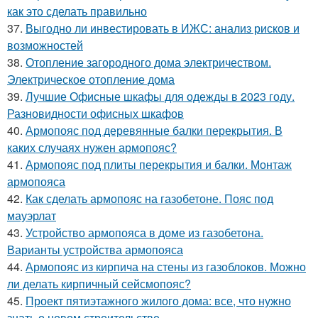
как это сделать правильно
37.
Выгодно ли инвестировать в ИЖС: анализ рисков и
возможностей
38.
Отопление загородного дома электричеством.
Электрическое отопление дома
39.
Лучшие Офисные шкафы для одежды в 2023 году.
Разновидности офисных шкафов
40.
Армопояс под деревянные балки перекрытия. В
каких случаях нужен армопояс?
41.
Армопояс под плиты перекрытия и балки. Монтаж
армопояса
42.
Как сделать армопояс на газобетоне. Пояс под
мауэрлат
43.
Устройство армопояса в доме из газобетона.
Варианты устройства армопояса
44.
Армопояс из кирпича на стены из газоблоков. Можно
ли делать кирпичный сейсмопояс?
45.
Проект пятиэтажного жилого дома: все, что нужно
знать о новом строительстве