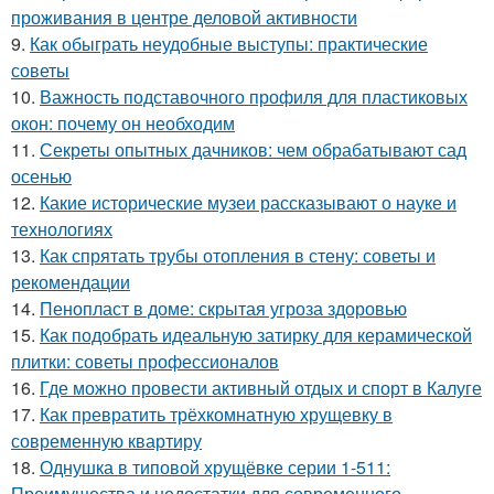
проживания в центре деловой активности
9.
Как обыграть неудобные выступы: практические
советы
10.
Важность подставочного профиля для пластиковых
окон: почему он необходим
11.
Секреты опытных дачников: чем обрабатывают сад
осенью
12.
Какие исторические музеи рассказывают о науке и
технологиях
13.
Как спрятать трубы отопления в стену: советы и
рекомендации
14.
Пенопласт в доме: скрытая угроза здоровью
15.
Как подобрать идеальную затирку для керамической
плитки: советы профессионалов
16.
Где можно провести активный отдых и спорт в Калуге
17.
Как превратить трёхкомнатную хрущевку в
современную квартиру
18.
Однушка в типовой хрущёвке серии 1-511:
Преимущества и недостатки для современного