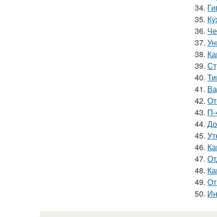
34.
Ги
35.
Ку
36.
Че
37.
Ун
38.
Ка
39.
Ст
40.
Ти
41.
Ва
42.
От
43.
П-
44.
До
45.
Ут
46.
Ка
47.
От
48.
Ка
49.
От
50.
Ин