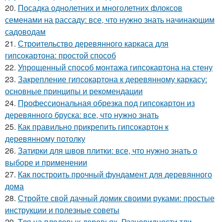
20.
Посадка однолетних и многолетних флоксов
семенами на рассаду: все, что нужно знать начинающим
садоводам
21.
Строительство деревянного каркаса для
гипсокартона: простой способ
22.
Упрощенный способ монтажа гипсокартона на стену
23.
Закрепление гипсокартона к деревянному каркасу:
основные принципы и рекомендации
24.
Профессиональная обрезка под гипсокартон из
деревянного бруска: все, что нужно знать
25.
Как правильно прикрепить гипсокартон к
деревянному потолку
26.
Затирки для швов плитки: все, что нужно знать о
выборе и применении
27.
Как построить прочный фундамент для деревянного
дома
28.
Стройте свой дачный домик своими руками: простые
инструкции и полезные советы
29.
Тля на плодовых деревьях. Разновидности тли