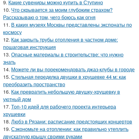
9.
Какие сувениры можно купить в Ступино
10.
Что скрывается за моим глубоким страхом?
Рассказываю о том, чего боюсь как огня
11.
В каких музеях Москвы представлены экспонаты по
космосу
12.
Как закрыть трубы отопления в частном доме:
пошаговая инструкция
13.
Опасные материалы в строительстве: что нужно
знать
14.
Можете ли вы порекомендовать джаз-клубы в городе
15.
Стильная переделка двушки в хрущевке 44 м: как
преобразить пространство
16.
Как превратить небольшую двушку-хрущевку в
уютный дом
17.
Топ-10 идей для рабочего проекта интерьера
хрущевки
18.
Любэ в Рязани: расписание предстоящих концертов
19.
Сэкономьте на отоплении: как правильно утеплить
двускатную крышу своими руками