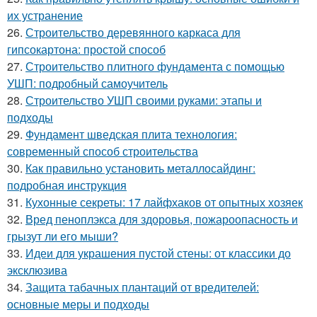
их устранение
26.
Строительство деревянного каркаса для
гипсокартона: простой способ
27.
Строительство плитного фундамента с помощью
УШП: подробный самоучитель
28.
Строительство УШП своими руками: этапы и
подходы
29.
Фундамент шведская плита технология:
современный способ строительства
30.
Как правильно установить металлосайдинг:
подробная инструкция
31.
Кухонные секреты: 17 лайфхаков от опытных хозяек
32.
Вред пеноплэкса для здоровья, пожароопасность и
грызут ли его мыши?
33.
Идеи для украшения пустой стены: от классики до
эксклюзива
34.
Защита табачных плантаций от вредителей:
основные меры и подходы