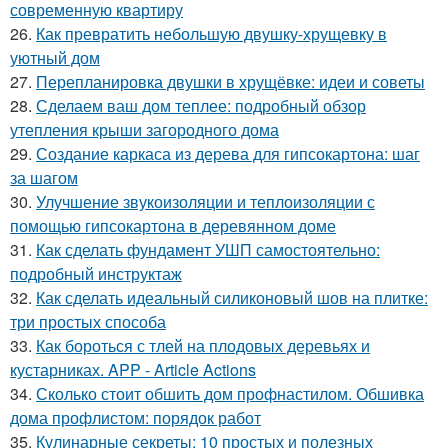
современную квартиру
26.
Как превратить небольшую двушку-хрущевку в
уютный дом
27.
Перепланировка двушки в хрущёвке: идеи и советы
28.
Сделаем ваш дом теплее: подробный обзор
утепления крыши загородного дома
29.
Создание каркаса из дерева для гипсокартона: шаг
за шагом
30.
Улучшение звукоизоляции и теплоизоляции с
помощью гипсокартона в деревянном доме
31.
Как сделать фундамент УШП самостоятельно:
подробный инструктаж
32.
Как сделать идеальный силиконовый шов на плитке:
три простых способа
33.
Как бороться с тлей на плодовых деревьях и
кустарниках. APP - Article Actions
34.
Сколько стоит обшить дом профнастилом. Обшивка
дома профлистом: порядок работ
35.
Кулинарные секреты: 10 простых и полезных