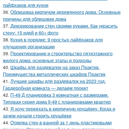
лайфхаков для кухни
36.
Облицовка кирпичом деревянного дома. Основные
причины для облицовки дома
37.
Декорирование стен своими руками. Как украсить
стену: 15 идей и 60+ фото
38.
Кухня в порядке: 9 простых лайфхаков для
улучшения организации
39.
Проектирование и строительство пятиэтажного
жилого дома: основные этапы и подходы
40.
Шкафы для раздевалок на заказ Практик.
Преимущества металлических шкафов Практик
41.
Лучшие шкафы для раздевалок на 2023 год.
Гардеробная комната — делаем проект
42.
П-49 Д планировка 3 комнатная с размерами.
Типовая серия дома II-49 с планировками квартир
43.
Я хочу переехать в кирпичную хрущёвку. Когда и
зачем начали строить хрущёвки
44.
Отделка стен в ванной за 1 день пластиковыми