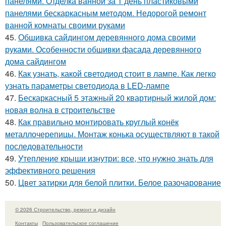
панелями. Отделка ванной за 1 день пластиковыми
панелями бескаркасным методом. Недорогой ремонт
ванной комнаты своими руками
45.
Обшивка сайдингом деревянного дома своими
руками. Особенности обшивки фасада деревянного
дома сайдингом
46.
Как узнать, какой светодиод стоит в лампе. Как легко
узнать параметры светодиода в LED-лампе
47.
Бескаркасный 5 этажный 20 квартирный жилой дом:
новая волна в строительстве
48.
Как правильно монтировать круглый конёк
металлочерепицы. Монтаж конька осуществляют в такой
последовательности
49.
Утепление крыши изнутри: все, что нужно знать для
эффективного решения
50.
Цвет затирки для белой плитки. Белое разочарование
© 2026 Строительство, ремонт и дизайн
Контакты
Пользовательское соглашение