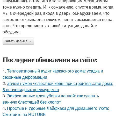
задумываясь о том, что и за запирающим механизмом
тоже нужно следить. И, к сожалению, спустя время, когда
мы в очередной раз, входя в дверь, обнаруживаем, что
замок не открывается ключом, пенять оказывается не на
кого. Что предпринять в такой ситуации, давайте
обсудим.
читать дальше →
Последние обновления на сайте:
1.
Тепловизионный аудит каркасного дома: усадка и
сезонные деформации
2.
Зачем нужен челюстной ковш при строительстве дома:
5 неочевидных преимуществ
3.
Эффективные идеи уборки ванной: как сделать
ванную блестящей без хлопот
4.
Простые и Удобные Лайфхаки для Домашнего Уюта:
Смотрите на RUTUBE