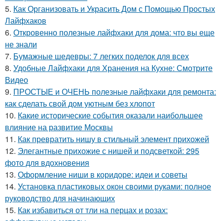
5.
Как Организовать и Украсить Дом с Помощью Простых
Лайфхаков
6.
Откровенно полезные лайфхаки для дома: что вы еще
не знали
7.
Бумажные шедевры: 7 легких поделок для всех
8.
Удобные Лайфхаки для Хранения на Кухне: Смотрите
Видео
9.
ПРОСТЫЕ и ОЧЕНЬ полезные лайфхаки для ремонта:
как сделать свой дом уютным без хлопот
10.
Какие исторические события оказали наибольшее
влияние на развитие Москвы
11.
Как превратить нишу в стильный элемент прихожей
12.
Элегантные прихожие с нишей и подсветкой: 295
фото для вдохновения
13.
Оформление ниши в коридоре: идеи и советы
14.
Установка пластиковых окон своими руками: полное
руководство для начинающих
15.
Как избавиться от тли на перцах и розах: