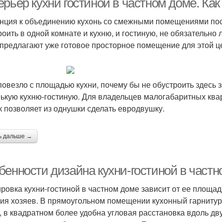
рьер кухни гостиной в частном доме. Как
нция к объединению кухонь со смежными помещениями пост
роить в одной комнате и кухню, и гостиную, не обязательн
 предлагают уже готовое просторное помещение для этой ц
повезло с площадью кухни, почему бы не обустроить здесь 
ькую кухню-гостиную. Для владельцев малогабаритных квар
ак позволяет из однушки сделать евродвушку.
ь дальше →
бенности дизайна кухни-гостиной в част
ровка кухни-гостиной в частном доме зависит от ее площад
ия хозяев. В прямоугольном помещении кухонный гарнитур 
, в квадратном более удобна угловая расстановка вдоль дв