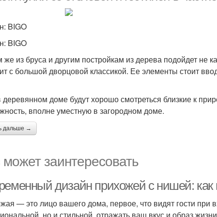
н: BIGO
н: BIGO
 же из бруса и другим постройкам из дерева подойдет не к
ит с большой дворцовой классикой. Ее элементы стоит ввод
в деревянном доме будут хорошо смотреться близкие к при
жность, вполне уместную в загородном доме.
ь дальше →
 может заинтересовать
ременный дизайн прихожей с нишей: как 
жая — это лицо вашего дома, первое, что видят гости при в
иональной, но и стильной, отражать ваш вкус и образ жиз