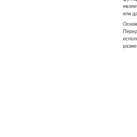
являе
или д
Основ
Перед
испол
разме