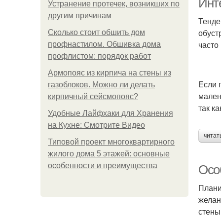
Инте
Устранение протечек, возникших по
другим причинам
Тенде
обуст
Сколько стоит обшить дом
часто
профнастилом. Обшивка дома
профлистом: порядок работ
Армопояс из кирпича на стены из
Если 
газоблоков. Можно ли делать
мален
кирпичный сейсмопояс?
так к
Удобные Лайфхаки для Хранения
на Кухне: Смотрите Видео
читат
Типовой проект многоквартирного
жилого дома 5 этажей: основные
особенности и преимущества
Осо
Плани
желан
стены