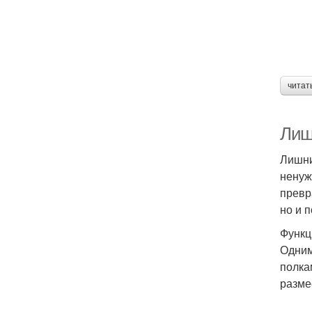
читат
Лиш
Лишни
ненуж
превр
но и 
Функц
Одним
полка
разме