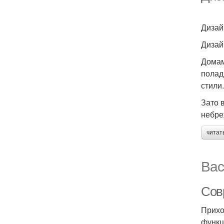
Дизай
Дизай
Домам
полад
стили.
Зато 
небре
читат
Вас
Сов
Прихо
функц