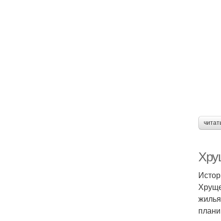
читат
Хрущ
Истор
Хруще
жилья
плани