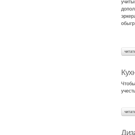
учиты
допол
эркер
обыгр
читат
Кух
Чтобы
учест
читат
Диза