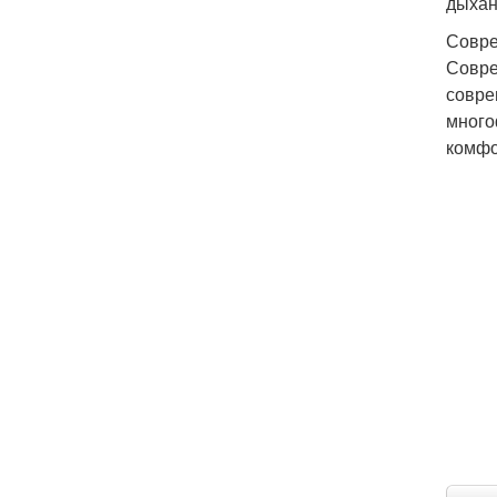
дыхан
Совре
Совре
совре
много
комфо