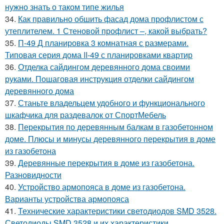
нужно знать о таком типе жилья
34.
Как правильно обшить фасад дома профлистом с
утеплителем. 1 Стеновой профлист –, какой выбрать?
35.
П-49 Д планировка 3 комнатная с размерами.
Типовая серия дома II-49 с планировками квартир
36.
Отделка сайдингом деревянного дома своими
руками. Пошаговая инструкция отделки сайдингом
деревянного дома
37.
Станьте владельцем удобного и функционального
шкафчика для раздевалок от СпортМебель
38.
Перекрытия по деревянным балкам в газобетонном
доме. Плюсы и минусы деревянного перекрытия в доме
из газобетона
39.
Деревянные перекрытия в доме из газобетона.
Разновидности
40.
Устройство армопояса в доме из газобетона.
Варианты устройства армопояса
41.
Технические характеристики светодиодов SMD 3528.
Светодиоды SMD 3528 и их характеристики