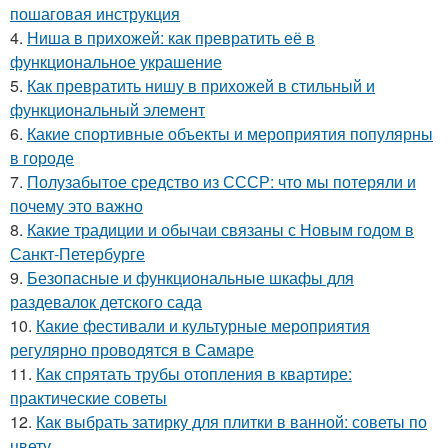
пошаговая инструкция
4.
Ниша в прихожей: как превратить её в
функциональное украшение
5.
Как превратить нишу в прихожей в стильный и
функциональный элемент
6.
Какие спортивные объекты и мероприятия популярны
в городе
7.
Полузабытое средство из СССР: что мы потеряли и
почему это важно
8.
Какие традиции и обычаи связаны с Новым годом в
Санкт-Петербурге
9.
Безопасные и функциональные шкафы для
раздевалок детского сада
10.
Какие фестивали и культурные мероприятия
регулярно проводятся в Самаре
11.
Как спрятать трубы отопления в квартире:
практические советы
12.
Как выбрать затирку для плитки в ванной: советы по
цвету