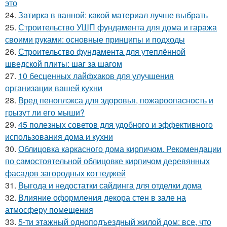
это
24.
Затирка в ванной: какой материал лучше выбрать
25.
Строительство УШП фундамента для дома и гаража
своими руками: основные принципы и подходы
26.
Строительство фундамента для утеплённой
шведской плиты: шаг за шагом
27.
10 бесценных лайфхаков для улучшения
организации вашей кухни
28.
Вред пеноплэкса для здоровья, пожароопасность и
грызут ли его мыши?
29.
45 полезных советов для удобного и эффективного
использования дома и кухни
30.
Облицовка каркасного дома кирпичом. Рекомендации
по самостоятельной облицовке кирпичом деревянных
фасадов загородных коттеджей
31.
Выгода и недостатки сайдинга для отделки дома
32.
Влияние оформления декора стен в зале на
атмосферу помещения
33.
5-ти этажный одноподъездный жилой дом: все, что