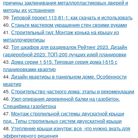
причины заклинивания металлопластиковых дверей и
методы их устранения
39.
Типовой проект 113-81-1: как скачать и использовать
40.
Станьте мастером украшения стен своими руками
41.
Строительный гид: Монтаж конька на крышу из
металлочерепицы
42.
Топ шкафов для раздевалок Рейтинг 2023. Дизайн
гардеробной 2023: ТОП-200 лучших идей планировки
43.
Дома серии 1 515. Типовая серия дома I-515 с
планировками квартир
44.
Дизайн квартиры в панельном доме. Особенности
квартир
45.
Строительство частного дома: этапы и рекомендации
46.
Узел опирания деревянной балки на газобетон.
Специфика газобетона
47.
Монтаж стропильной системы двускатной крыши
под.. Типы стропильных систем двухскатной крыши
48.
Утепление крыши изнутри: все, что нужно знать для
эффективного решения