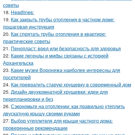
советы
18.
Headlines:
19.
Как закрыть трубы отопления в частном доме:
пошаговая инструкция
20.
Как спрятать трубы отопления в квартире:
практические советы
21.
Пенопласт: вред или безопасность для здоровья
22.
Какие легенды и мифы связаны с историей
Архангельска
23.
Какие музеи Воронежа наиболее интересны для
посетителей
24.
Как превратить старую хрущевку в современный дом
25.
Дизайн двухкомнатной хрущевки: идеи для
перепланировки и без
26.
Сэкономьте на отоплении: как правильно утеплить
двускатную крышу своими руками
27.
Выбор утеплителя для крыши частного дома:
проверенные рекомендации