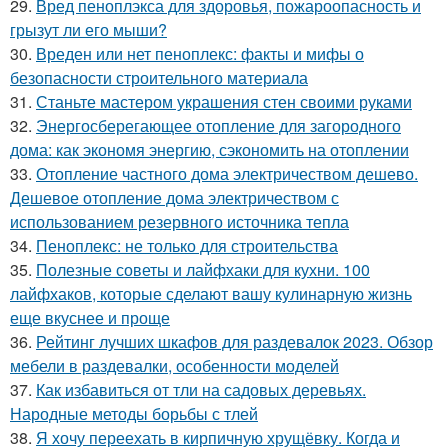
29.
Вред пеноплэкса для здоровья, пожароопасность и
грызут ли его мыши?
30.
Вреден или нет пеноплекс: факты и мифы о
безопасности строительного материала
31.
Станьте мастером украшения стен своими руками
32.
Энергосберегающее отопление для загородного
дома: как экономя энергию, сэкономить на отоплении
33.
Отопление частного дома электричеством дешево.
Дешевое отопление дома электричеством с
использованием резервного источника тепла
34.
Пеноплекс: не только для строительства
35.
Полезные советы и лайфхаки для кухни. 100
лайфхаков, которые сделают вашу кулинарную жизнь
еще вкуснее и проще
36.
Рейтинг лучших шкафов для раздевалок 2023. Обзор
мебели в раздевалки, особенности моделей
37.
Как избавиться от тли на садовых деревьях.
Народные методы борьбы с тлей
38.
Я хочу переехать в кирпичную хрущёвку. Когда и