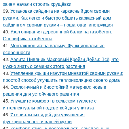
зачем начали строить хрущёвки
39.
Установка сайдинга на каркасный дом своими
руками. Как легко и быстро обшить каркасный дом
сайдингом своими руками – пошаговая инструкция
40.
Узел опирания деревянной балки на газобетон.
Специфика газобетона
41.
Монтаж конька на вальму. Функциональные
особенности
42.
Аэлита Нивяник Махровый Крейзи Дейзи: Всё, что
нужно знать о семенах этого растения
43.
Утепление крыши изнутри минватой своими руками:
простой способ улучшить теплоизоляцию своего дома
44.
Экологичный и биостойкий материал: новые
решения для устойчивого развития
45.
Улучшите комфорт в сельском туалете с
интеллектуальной подсветкой для унитаза
46.
7 гениальных идей для улучшения
функциональности вашей кухни
47.
Комфорт, стиль и долговечность двуспальных