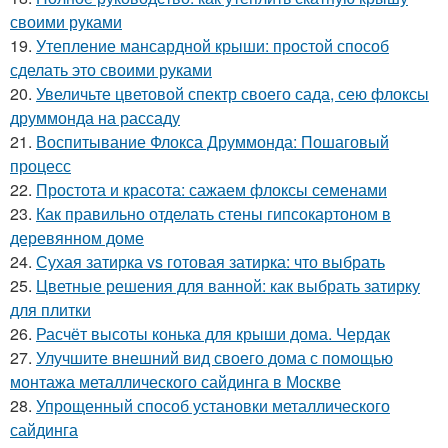
своими руками
19.
Утепление мансардной крыши: простой способ
сделать это своими руками
20.
Увеличьте цветовой спектр своего сада, сею флоксы
друммонда на рассаду
21.
Воспитывание Флокса Друммонда: Пошаговый
процесс
22.
Простота и красота: сажаем флоксы семенами
23.
Как правильно отделать стены гипсокартоном в
деревянном доме
24.
Сухая затирка vs готовая затирка: что выбрать
25.
Цветные решения для ванной: как выбрать затирку
для плитки
26.
Расчёт высоты конька для крыши дома. Чердак
27.
Улучшите внешний вид своего дома с помощью
монтажа металлического сайдинга в Москве
28.
Упрощенный способ установки металлического
сайдинга