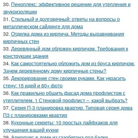
30.
Пеноплекс: эффективное решение для утепления и
звукоизоляции
31.
Стильный и долговечный: ответы на вопросы о
металлическом сайдинге для дома
32.
Отделка дома из кирпича. Методы выравнивания
кирпичных стен
33.
Деревянный дом обложен кирпичом. Требования к
конструкции здания
34.
Как самостоятельно обложить дом из бруса кирпичом.
Зачем деревянному дому кирпичные стены?
35.
Декорирование стен своими руками. Как украсить
стену: 15 идей и 60+ фото
36.
Как правильно обшить фасад дома профлистом с
утеплителем. 1 Стеновой профлист –, какой выбрать?
37.
Серия П-3 планировка квартир. Типовая серия дома
П3 с планировками квартир
38.
Кухонные секреты: 10 простых лайфхаков для
улучшения вашей кухни
39.
Армопояс в доме из газобетона под балки