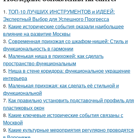
1.
ТОП-10 ЛУЧШИХ ИНСТРУМЕНТОВ и ИДЕЕЙ:
Экспертный Выбор для Успешного Прогресса
2.
Какие исторические события оказали наибольшее
влияние на развитие Москвы
3.
Современная прихожая со шкафом-нишей: Стиль и
функциональность в гармонии
4.
Маленькая ниша в прихожей: как сделать
пространство функциональным
5.
Ниша в стене коридора: функциональное украшение
интерьера
6.
Маленькая прихожая: как сделать её стильной и
функциональной
7.
Как правильно установить подставочный профиль для
пластиковых окон
8.
Какие ключевые исторические события связаны с
Москвой
9.
Какие культурные мероприятия регулярно проводятся
в Воронеже