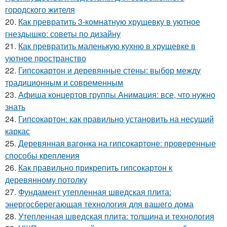
городского жителя
20.
Как превратить 3-комнатную хрущевку в уютное
гнездышко: советы по дизайну
21.
Как превратить маленькую кухню в хрущевке в
уютное пространство
22.
Гипсокартон и деревянные стены: выбор между
традиционным и современным
23.
Афиша концертов группы Анимация: все, что нужно
знать
24.
Гипсокартон: как правильно установить на несущий
каркас
25.
Деревянная вагонка на гипсокартоне: проверенные
способы крепления
26.
Как правильно прикрепить гипсокартон к
деревянному потолку
27.
Фундамент утепленная шведская плита:
энергосберегающая технология для вашего дома
28.
Утепленная шведская плита: толщина и технология