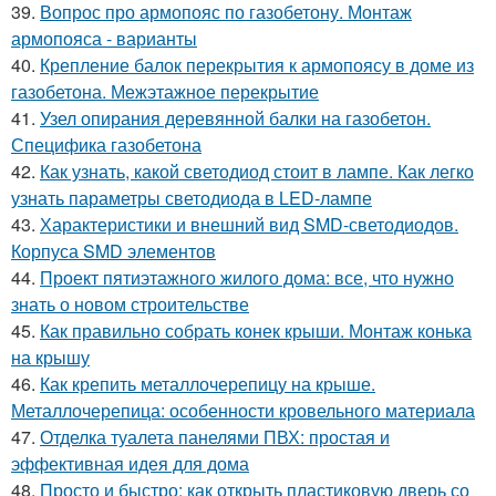
39.
Вопрос про армопояс по газобетону. Монтаж
армопояса - варианты
40.
Крепление балок перекрытия к армопоясу в доме из
газобетона. Межэтажное перекрытие
41.
Узел опирания деревянной балки на газобетон.
Специфика газобетона
42.
Как узнать, какой светодиод стоит в лампе. Как легко
узнать параметры светодиода в LED-лампе
43.
Характеристики и внешний вид SMD-светодиодов.
Корпуса SMD элементов
44.
Проект пятиэтажного жилого дома: все, что нужно
знать о новом строительстве
45.
Как правильно собрать конек крыши. Монтаж конька
на крышу
46.
Как крепить металлочерепицу на крыше.
Металлочерепица: особенности кровельного материала
47.
Отделка туалета панелями ПВХ: простая и
эффективная идея для дома
48.
Просто и быстро: как открыть пластиковую дверь со