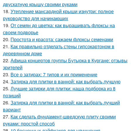
двускатную крышу своими руками
18.
Утепление мансардной крыши изнутри: полное
руководство для начинающих
19.
От семян до цветка: как выращивать флоксы на
своем подворье
20.
Простота и красота: сажаем флоксы семенами
21.
Как правильно отделать стены гипсокартоном в
деревянном доме
22.
Афиша концертов группы Бутырка в Кургане: отзывы
зрителей
23.
Все о затирах: 7 типов и их применение
24.
Затирка для плитки в ванной: как выбрать лучшую
25.
Лучшие затирки для плитки: наша подборка из 8
позиций
26.
Затирка для плитки в ванной: как выбрать лучший
вариант
27.
Как сделать фундамент-шведскую плиту своими
руками: простой способ
28.
10 бесценных лайфхаков для улучшения