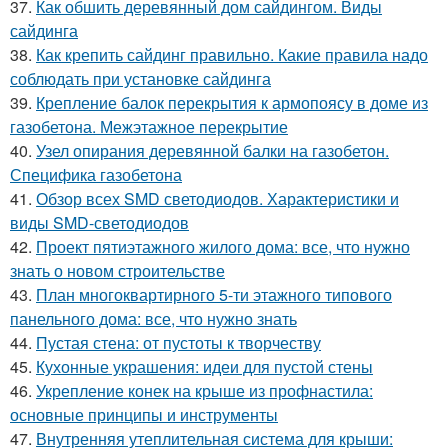
37.
Как обшить деревянный дом сайдингом. Виды
сайдинга
38.
Как крепить сайдинг правильно. Какие правила надо
соблюдать при установке сайдинга
39.
Крепление балок перекрытия к армопоясу в доме из
газобетона. Межэтажное перекрытие
40.
Узел опирания деревянной балки на газобетон.
Специфика газобетона
41.
Обзор всех SMD светодиодов. Характеристики и
виды SMD-светодиодов
42.
Проект пятиэтажного жилого дома: все, что нужно
знать о новом строительстве
43.
План многоквартирного 5-ти этажного типового
панельного дома: все, что нужно знать
44.
Пустая стена: от пустоты к творчеству
45.
Кухонные украшения: идеи для пустой стены
46.
Укрепление конек на крыше из профнастила:
основные принципы и инструменты
47.
Внутренняя утеплительная система для крыши: