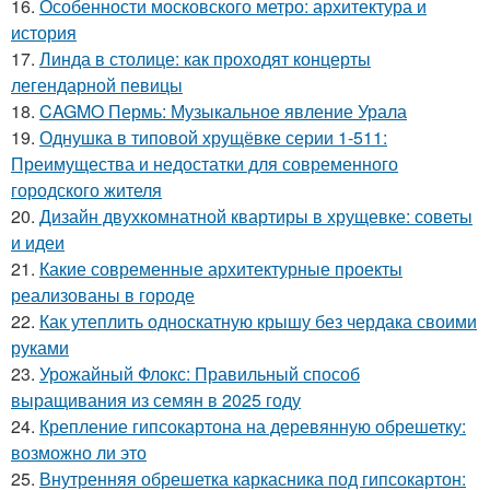
16.
Особенности московского метро: архитектура и
история
17.
Линда в столице: как проходят концерты
легендарной певицы
18.
CAGMO Пермь: Музыкальное явление Урала
19.
Однушка в типовой хрущёвке серии 1-511:
Преимущества и недостатки для современного
городского жителя
20.
Дизайн двухкомнатной квартиры в хрущевке: советы
и идеи
21.
Какие современные архитектурные проекты
реализованы в городе
22.
Как утеплить односкатную крышу без чердака своими
руками
23.
Урожайный Флокс: Правильный способ
выращивания из семян в 2025 году
24.
Крепление гипсокартона на деревянную обрешетку:
возможно ли это
25.
Внутренняя обрешетка каркасника под гипсокартон: