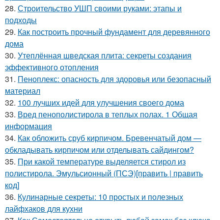
28.
Строительство УШП своими руками: этапы и
подходы
29.
Как построить прочный фундамент для деревянного
дома
30.
Утеплённая шведская плита: секреты создания
эффективного отопления
31.
Пеноплекс: опасность для здоровья или безопасный
материал
32.
100 лучших идей для улучшения своего дома
33.
Вред пенополистирола в теплых полах. 1 Общая
информация
34.
Как обложить сруб кирпичом. Бревенчатый дом —
обкладывать кирпичом или отделывать сайдингом?
35.
При какой температуре выделяется стирол из
полистирола. Эмульсионный (ПСЭ)[править | править
код]
36.
Кулинарные секреты: 10 простых и полезных
лайфхаков для кухни