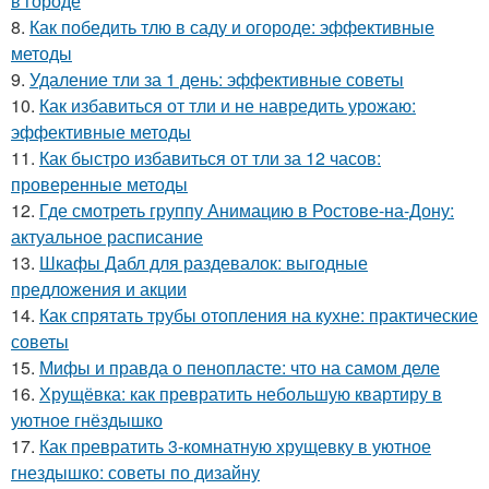
в городе
8.
Как победить тлю в саду и огороде: эффективные
методы
9.
Удаление тли за 1 день: эффективные советы
10.
Как избавиться от тли и не навредить урожаю:
эффективные методы
11.
Как быстро избавиться от тли за 12 часов:
проверенные методы
12.
Где смотреть группу Анимацию в Ростове-на-Дону:
актуальное расписание
13.
Шкафы Дабл для раздевалок: выгодные
предложения и акции
14.
Как спрятать трубы отопления на кухне: практические
советы
15.
Мифы и правда о пенопласте: что на самом деле
16.
Хрущёвка: как превратить небольшую квартиру в
уютное гнёздышко
17.
Как превратить 3-комнатную хрущевку в уютное
гнездышко: советы по дизайну