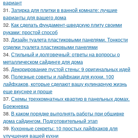
вариант
31.
Затирка для плитки в ванной комнате: лучшие
варианты для вашего дома
32.
Как сделать фундамент-шведскую плиту своими
руками: простой способ
33.
Дизайн туалета пластиковыми панелями. Тонкости
отделки туалета пластиковыми панелями
34.
Стильный и долговечный: ответы на вопросы о
металлическом сайдинге для дома
35.
Декорирование пустой стены: 9 оригинальных идей
36.
Полезные советы и лайфхаки для кухни. 100
лайфхаков, которые сделают вашу кулинарную жизнь
еще вкуснее и проще
37.
Схемы трехкомнатных квартир в панельных домах.
Брежневка
38.
В каком порядке выполнять работы при обшивке
дома сайдингом. Подготовительный этап
39.
Кухонные секреты: 10 простых лайфхаков для
улучшения вашей кухни