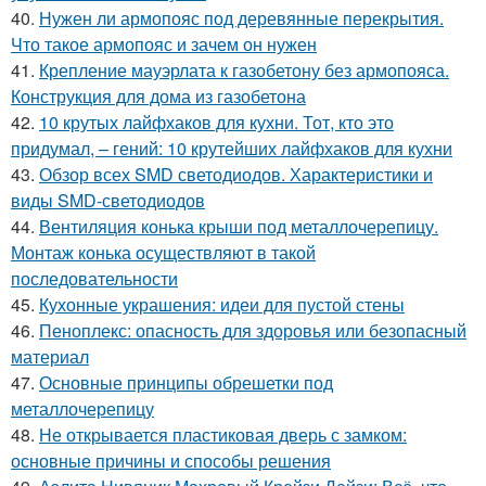
40.
Нужен ли армопояс под деревянные перекрытия.
Что такое армопояс и зачем он нужен
41.
Крепление мауэрлата к газобетону без армопояса.
Конструкция для дома из газобетона
42.
10 крутых лайфхаков для кухни. Тот, кто это
придумал, – гений: 10 крутейших лайфхаков для кухни
43.
Обзор всех SMD светодиодов. Характеристики и
виды SMD-светодиодов
44.
Вентиляция конька крыши под металлочерепицу.
Монтаж конька осуществляют в такой
последовательности
45.
Кухонные украшения: идеи для пустой стены
46.
Пеноплекс: опасность для здоровья или безопасный
материал
47.
Основные принципы обрешетки под
металлочерепицу
48.
Не открывается пластиковая дверь с замком:
основные причины и способы решения