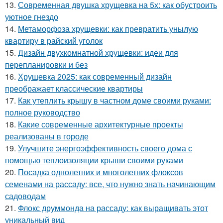
13.
Современная двушка хрущевка на 5х: как обустроить
уютное гнездо
14.
Метаморфоза хрущевки: как превратить унылую
квартиру в райский уголок
15.
Дизайн двухкомнатной хрущевки: идеи для
перепланировки и без
16.
Хрущевка 2025: как современный дизайн
преображает классические квартиры
17.
Как утеплить крышу в частном доме своими руками:
полное руководство
18.
Какие современные архитектурные проекты
реализованы в городе
19.
Улучшите энергоэффективность своего дома с
помощью теплоизоляции крыши своими руками
20.
Посадка однолетних и многолетних флоксов
семенами на рассаду: все, что нужно знать начинающим
садоводам
21.
Флокс друммонда на рассаду: как выращивать этот
уникальный вид