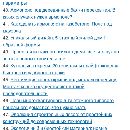
параметры
40.
Армопояс под деревянные балки перекрытия. В
каких случаях нужен армопояс?
41.
Как сделать армопояс на газобетоне. Пояс под
мауэрлат
42.
Уникальный дизайн: 5-этажный жилой дом Г-
образной формы
43.
Проект пятиэтажного жилого дома: все, что нужно
знать о новом строительстве
44.
Кухонные секреты: 20 гениальных лайфхаков для
быстрого и удобного готовки
45.
Вентиляция конька крыши под металлочерепицу.
Монтаж конька осуществляют в такой
последовательности
46.
План многоквартирного 5-ти этажного типового
панельного дома: все, что нужно знать
47.
Эволюция строительных лесов: от простейших
конструкций до современных технологий
48.
Экологичный и биостойкий материал: новые