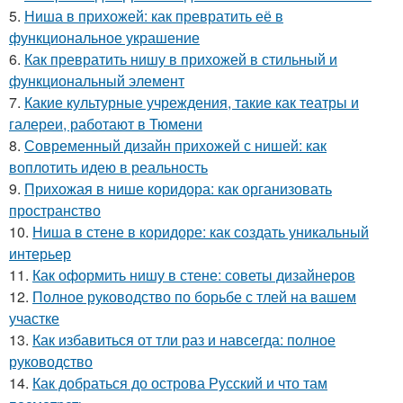
5.
Ниша в прихожей: как превратить её в
функциональное украшение
6.
Как превратить нишу в прихожей в стильный и
функциональный элемент
7.
Какие культурные учреждения, такие как театры и
галереи, работают в Тюмени
8.
Современный дизайн прихожей с нишей: как
воплотить идею в реальность
9.
Прихожая в нише коридора: как организовать
пространство
10.
Ниша в стене в коридоре: как создать уникальный
интерьер
11.
Как оформить нишу в стене: советы дизайнеров
12.
Полное руководство по борьбе с тлей на вашем
участке
13.
Как избавиться от тли раз и навсегда: полное
руководство
14.
Как добраться до острова Русский и что там