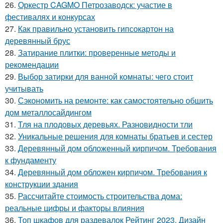
26.
Оркестр CAGMO Петрозаводск: участие в
фестивалях и конкурсах
27.
Как правильно установить гипсокартон на
деревянный брус
28.
Затирание плитки: проверенные методы и
рекомендации
29.
Выбор затирки для ванной комнаты: чего стоит
учитывать
30.
Сэкономить на ремонте: как самостоятельно обшить
дом металлосайдингом
31.
Тля на плодовых деревьях. Разновидности тли
32.
Уникальные решения для комнаты братьев и сестер
33.
Деревянный дом обложенный кирпичом. Требования
к фундаменту
34.
Деревянный дом обложен кирпичом. Требования к
конструкции здания
35.
Рассчитайте стоимость строительства дома:
реальные цифры и факторы влияния
36.
Топ шкафов для раздевалок Рейтинг 2023. Дизайн