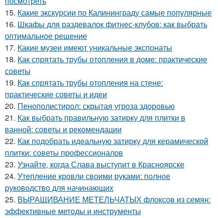
посмотреть
15.
Какие экскурсии по Калининграду самые популярные
16.
Шкафы для раздевалок фитнес-клубов: как выбрать
оптимальное решение
17.
Какие музеи имеют уникальные экспонаты
18.
Как спрятать трубы отопления в доме: практические
советы
19.
Как спрятать трубы отопления на стене:
практические советы и идеи
20.
Пенополистирол: скрытая угроза здоровью
21.
Как выбрать правильную затирку для плитки в
ванной: советы и рекомендации
22.
Как подобрать идеальную затирку для керамической
плитки: советы профессионалов
23.
Узнайте, когда Слава выступит в Красноярске
24.
Утепление кровли своими руками: полное
руководство для начинающих
25.
ВЫРАЩИВАНИЕ МЕТЕЛЬЧАТЫХ флоксов из семян:
эффективные методы и инструменты