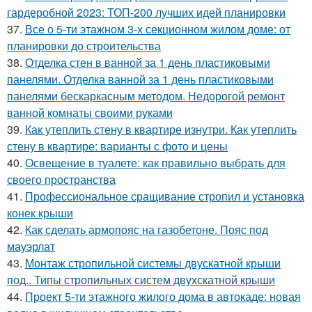
гардеробной 2023: ТОП-200 лучших идей планировки
37.
Все о 5-ти этажном 3-х секционном жилом доме: от
планировки до строительства
38.
Отделка стен в ванной за 1 день пластиковыми
панелями. Отделка ванной за 1 день пластиковыми
панелями бескаркасным методом. Недорогой ремонт
ванной комнаты своими руками
39.
Как утеплить стену в квартире изнутри. Как утеплить
стену в квартире: варианты с фото и цены
40.
Освещение в туалете: как правильно выбрать для
своего пространства
41.
Профессиональное сращивание стропил и установка
конек крыши
42.
Как сделать армопояс на газобетоне. Пояс под
мауэрлат
43.
Монтаж стропильной системы двускатной крыши
под.. Типы стропильных систем двухскатной крыши
44.
Проект 5-ти этажного жилого дома в автокаде: новая