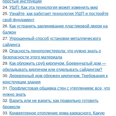
простые инструкции
24.
УШП: Как эта технология может изменить мир
25.
Узнайте, как работает технология УШП и постройте
свой фундамент
26.
Как устранить заклинивание пластиковой двери на
балкон
27.
Упрощенный способ установки металлического
сайдинга
28.
Опасность пенополистерола: что нужно знать о
безопасности этого материала
29.
Как обложить сруб кирпичом. Бревенчатый дом —
обкладывать кирпичом или отделывать сайдингом?
30.
Деревянный дом обложен кирпичом. Требования к
конструкции здания
31.
Профлистовая обшивка стен с утеплением: все, что
нужно знать
32.
Варить или не варить: как правильно готовить
брокколи
33.
Конвекторное отопление дома каркасного. Какую