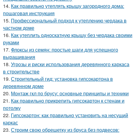
14.
Как правильно утеплять крышу загородного дома:
пошаговая инструкция
15.
Профессиональный подход к утеплению чердака в
частном доме
16.
Как утеплить односкатную крышу без чердака своими
руками
17.
Флоксы из семян: простые шаги для успешного
выращивания
18.
Угрозы и риски использования деревянного каркаса
в строительстве
19.
Строительный гид: установка гипсокартона в
деревянном доме
20.
Монтаж гкл по брусу: основные принципы и техники
21.
Как правильно прикрепить гипсокартон к стенам и
потолку
22.
Гипсокартон: как правильно установить на несущий
каркас
23.
Строим свою обрешетку из бруса без подвесов: