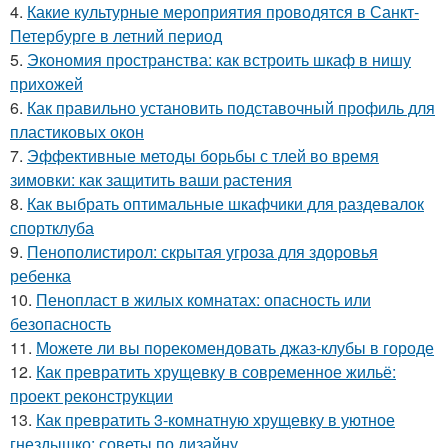
4.
Какие культурные мероприятия проводятся в Санкт-
Петербурге в летний период
5.
Экономия пространства: как встроить шкаф в нишу
прихожей
6.
Как правильно установить подставочный профиль для
пластиковых окон
7.
Эффективные методы борьбы с тлей во время
зимовки: как защитить ваши растения
8.
Как выбрать оптимальные шкафчики для раздевалок
спортклуба
9.
Пенополистирол: скрытая угроза для здоровья
ребенка
10.
Пенопласт в жилых комнатах: опасность или
безопасность
11.
Можете ли вы порекомендовать джаз-клубы в городе
12.
Как превратить хрущевку в современное жильё:
проект реконструкции
13.
Как превратить 3-комнатную хрущевку в уютное
гнездышко: советы по дизайну