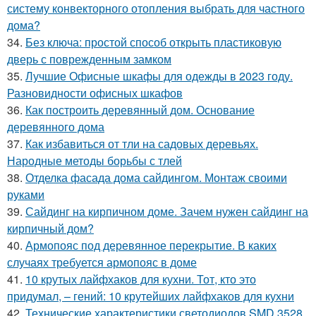
систему конвекторного отопления выбрать для частного
дома?
34.
Без ключа: простой способ открыть пластиковую
дверь с поврежденным замком
35.
Лучшие Офисные шкафы для одежды в 2023 году.
Разновидности офисных шкафов
36.
Как построить деревянный дом. Основание
деревянного дома
37.
Как избавиться от тли на садовых деревьях.
Народные методы борьбы с тлей
38.
Отделка фасада дома сайдингом. Монтаж своими
руками
39.
Сайдинг на кирпичном доме. Зачем нужен сайдинг на
кирпичный дом?
40.
Армопояс под деревянное перекрытие. В каких
случаях требуется армопояс в доме
41.
10 крутых лайфхаков для кухни. Тот, кто это
придумал, – гений: 10 крутейших лайфхаков для кухни
42.
Технические характеристики светодиодов SMD 3528.