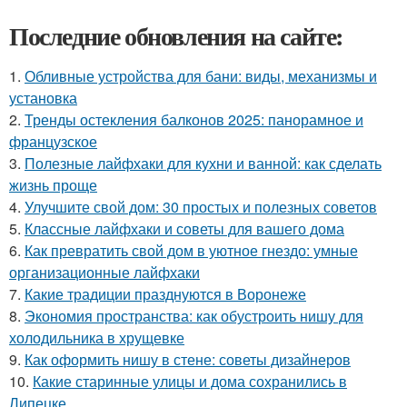
Последние обновления на сайте:
1.
Обливные устройства для бани: виды, механизмы и
установка
2.
Тренды остекления балконов 2025: панорамное и
французское
3.
Полезные лайфхаки для кухни и ванной: как сделать
жизнь проще
4.
Улучшите свой дом: 30 простых и полезных советов
5.
Классные лайфхаки и советы для вашего дома
6.
Как превратить свой дом в уютное гнездо: умные
организационные лайфхаки
7.
Какие традиции празднуются в Воронеже
8.
Экономия пространства: как обустроить нишу для
холодильника в хрущевке
9.
Как оформить нишу в стене: советы дизайнеров
10.
Какие старинные улицы и дома сохранились в
Липецке