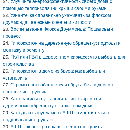
21.
Улучшите энергоэффективность своего дома с
помощью теплоизоляции крыши своими руками
22.
Узнайте, как правильно ухаживать за флоксом
друммонда: полезные советы и хитрости
23.
Воспитывание Флокса Друммонда: Пошаговый
процесс
24.
Гипсокартон на деревянную обрешетку: подходы к
монтажу и ремонту
25.
ГКЛ или ГВЛ в деревянном каркасе: что выбрать для
строительства
26.
Гипсокартон в доме из бруса: как выбрать и
установить
27.
Строим свою обрешетку из бруса без подвесов:
простые инструкции
28.
Как правильно установить гипсокартон на
деревянную обрешетку в каркасном доме
29.
Как сделать фундамент УШП самостоятельно:
подробный инструктаж
30.
УШП: как быстро и качественно построить