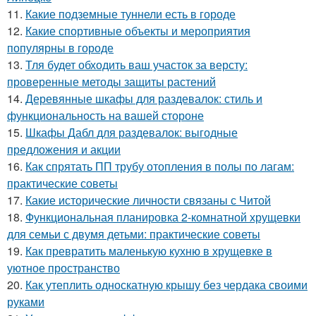
11.
Какие подземные туннели есть в городе
12.
Какие спортивные объекты и мероприятия
популярны в городе
13.
Тля будет обходить ваш участок за версту:
проверенные методы защиты растений
14.
Деревянные шкафы для раздевалок: стиль и
функциональность на вашей стороне
15.
Шкафы Дабл для раздевалок: выгодные
предложения и акции
16.
Как спрятать ПП трубу отопления в полы по лагам:
практические советы
17.
Какие исторические личности связаны с Читой
18.
Функциональная планировка 2-комнатной хрущевки
для семьи с двумя детьми: практические советы
19.
Как превратить маленькую кухню в хрущевке в
уютное пространство
20.
Как утеплить односкатную крышу без чердака своими
руками