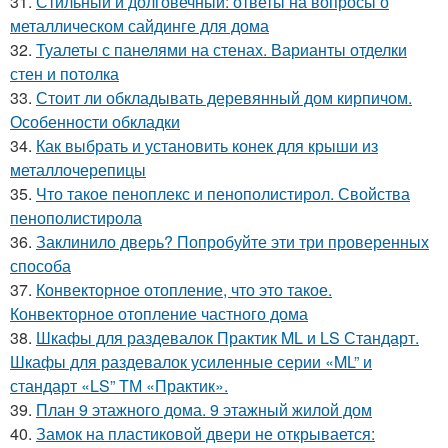
31.
Стильный и долговечный: ответы на вопросы о
металлическом сайдинге для дома
32.
Туалеты с панелями на стенах. Варианты отделки
стен и потолка
33.
Стоит ли обкладывать деревянный дом кирпичом.
Особенности обкладки
34.
Как выбрать и установить конек для крыши из
металлочерепицы
35.
Что такое пеноплекс и пенополистирол. Свойства
пенополистирола
36.
Заклинило дверь? Попробуйте эти три проверенных
способа
37.
Конвекторное отопление, что это такое.
Конвекторное отопление частного дома
38.
Шкафы для раздевалок Практик ML и LS Стандарт.
Шкафы для раздевалок усиленные серии «ML” и
стандарт «LS” ТМ «Практик».
39.
План 9 этажного дома. 9 этажный жилой дом
40.
Замок на пластиковой двери не открывается: