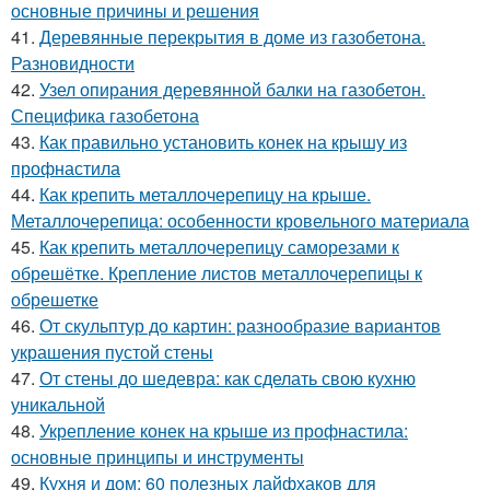
основные причины и решения
41.
Деревянные перекрытия в доме из газобетона.
Разновидности
42.
Узел опирания деревянной балки на газобетон.
Специфика газобетона
43.
Как правильно установить конек на крышу из
профнастила
44.
Как крепить металлочерепицу на крыше.
Металлочерепица: особенности кровельного материала
45.
Как крепить металлочерепицу саморезами к
обрешётке. Крепление листов металлочерепицы к
обрешетке
46.
От скульптур до картин: разнообразие вариантов
украшения пустой стены
47.
От стены до шедевра: как сделать свою кухню
уникальной
48.
Укрепление конек на крыше из профнастила:
основные принципы и инструменты
49.
Кухня и дом: 60 полезных лайфхаков для