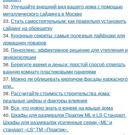
32.
Улучшайте внешний вид вашего дома с помощью
металлического сайдинга в Москве
33.
Стать самостоятельным: как правильно установить
сайдинг на обрешетку
34.
Кухонные секреты: самые полезные лайфхаки для
домашних поваров
35.
Пеноплекс: эффективное решение для утепления и
звукоизоляции
36.
Берегите время и деньги: простой способ отделать
ванную комнату пластиковыми панелями
37.
Можно ли облицевать кирпичом фасады каркасного
или..
38.
Рассчитайте стоимость строительства дома:
реальные цифры и факторы влияния
39.
Все, что нужно знать о конеке на крыше дома
40.
Шкафы для раздевалок Практик ML и LS Стандарт.
Шкафы для раздевалок усиленные серии «ML” и
стандарт «LS” ТМ «Практик».