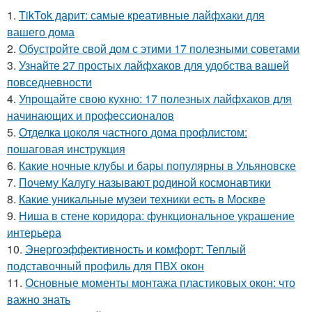
1.
TikTok дарит: самые креативные лайфхаки для
вашего дома
2.
Обустройте свой дом с этими 17 полезными советами
3.
Узнайте 27 простых лайфхаков для удобства вашей
повседневности
4.
Упрощайте свою кухню: 17 полезных лайфхаков для
начинающих и профессионалов
5.
Отделка цоколя частного дома профлистом:
пошаговая инструкция
6.
Какие ночные клубы и бары популярны в Ульяновске
7.
Почему Калугу называют родиной космонавтики
8.
Какие уникальные музеи техники есть в Москве
9.
Ниша в стене коридора: функциональное украшение
интерьера
10.
Энергоэффективность и комфорт: Теплый
подставочный профиль для ПВХ окон
11.
Основные моменты монтажа пластиковых окон: что
важно знать