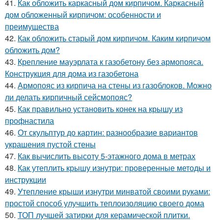
41.
Как обложить каркасный дом кирпичом. Каркасный
дом обложенный кирпичом: особенности и
преимущества
42.
Как обложить старый дом кирпичом. Каким кирпичом
обложить дом?
43.
Крепление мауэрлата к газобетону без армопояса.
Конструкция для дома из газобетона
44.
Армопояс из кирпича на стены из газоблоков. Можно
ли делать кирпичный сейсмопояс?
45.
Как правильно установить конек на крышу из
профнастила
46.
От скульптур до картин: разнообразие вариантов
украшения пустой стены
47.
Как вычислить высоту 5-этажного дома в метрах
48.
Как утеплить крышу изнутри: проверенные методы и
инструкции
49.
Утепление крыши изнутри минватой своими руками:
простой способ улучшить теплоизоляцию своего дома
50.
ТОП лучшей затирки для керамической плитки.