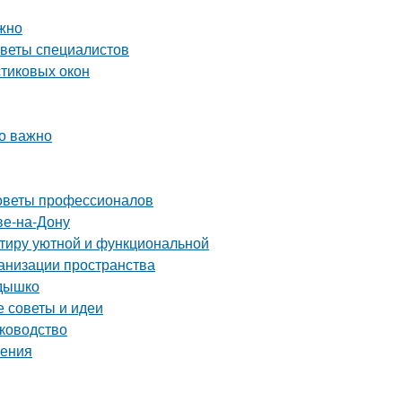
ожно
оветы специалистов
стиковых окон
то важно
советы профессионалов
ве-на-Дону
ртиру уютной и функциональной
ганизации пространства
здышко
е советы и идеи
уководство
ления