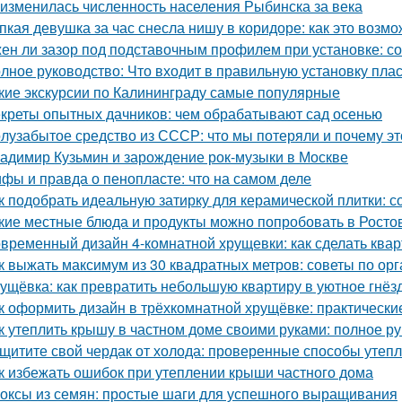
 изменилась численность населения Рыбинска за века
пкая девушка за час снесла нишу в коридоре: как это возм
ен ли зазор под подставочным профилем при установке: с
лное руководство: Что входит в правильную установку пла
кие экскурсии по Калининграду самые популярные
креты опытных дачников: чем обрабатывают сад осенью
лузабытое средство из СССР: что мы потеряли и почему э
адимир Кузьмин и зарождение рок-музыки в Москве
фы и правда о пенопласте: что на самом деле
к подобрать идеальную затирку для керамической плитки: 
кие местные блюда и продукты можно попробовать в Росто
временный дизайн 4-комнатной хрущевки: как сделать ква
к выжать максимум из 30 квадратных метров: советы по ор
ущёвка: как превратить небольшую квартиру в уютное гнё
к оформить дизайн в трёхкомнатной хрущёвке: практически
к утеплить крышу в частном доме своими руками: полное р
щитите свой чердак от холода: проверенные способы утеп
к избежать ошибок при утеплении крыши частного дома
оксы из семян: простые шаги для успешного выращивания