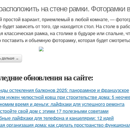
 расположить на стене рамки. Фоторамки
 простой вариант, приемлемый в любой комнате, — фотогр
е будет зависеть от того, где находится стол. На столе в р
ая классическая рамка, на столике в будуаре или спальне, ч
 поставить и объемную фоторамку, которая будет смотретьс
ь дальше →
ледние обновления на сайте:
нды остекления балконов 2025: панорамное и французское
ем нужен челюстной ковш при строительстве дома: 5 неоч
номим время и деньги: лайфхаки для успешного ремонта
стройте свой дом с этими 17 полезными советами
бные лайфхаки для телефона и канцелярии: 12 идей
ая организация дома: как сделать пространство функцион