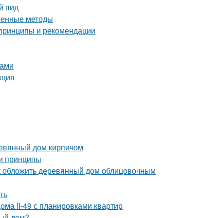
й вид
еренные методы
 принципы и рекомендации
ками
кция
ревянный дом кирпичом
 и принципы
ак обложить деревянный дом облицовочным
ть
ома II-49 с планировками квартир
ный дом?