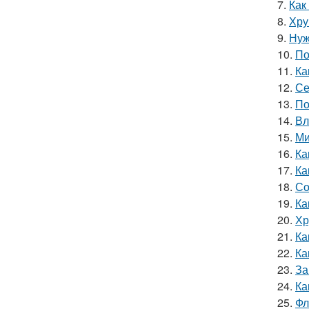
7.
Как
8.
Хру
9.
Нуж
10.
По
11.
Ка
12.
Се
13.
По
14.
Вл
15.
Ми
16.
Ка
17.
Ка
18.
Со
19.
Ка
20.
Хр
21.
Ка
22.
Ка
23.
За
24.
Ка
25.
Фл