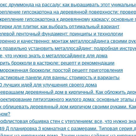
окс друммонда на рассаду: как выращивать этот уникальны
репление гипсокартона на деревянной поверхности: пров
крепление гипсокартона к деревянному каркасу: основные
тирки для плитки: как выбрать оптимальный вариант
левой ленточный фундамент: принципы и технологии
еренно и качественно: монтаж металлосайдинга своими ру
к правильно установить металлосайдинг: подробная инстру
е, что нужно знать о металлосайдинге для дома
рить брокколи в кастрюле: рецепт и рекомендации
мороженная брокколи: простой рецепт приготовления
астиковые панели для ванны: стоимость и варианты
0 лучших идей для улучшения своего дома
евращаем деревянный дом в кирпичный. Как обложить де
оектирование пятиэтажного жилого дома: основные этапы
к облицевать деревянный дом кирпичом своими руками. К
чом?
офлистовая обшивка стен с утеплением: все, что нужно зна
49 Д планировка 3 комнатная с размерами. Типовая серия д
йдинг на кирпичном доме. Зачем нужен сайдинг на кирпич