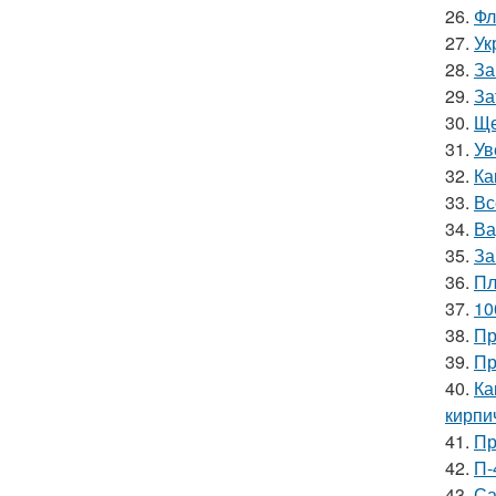
26.
Фл
27.
Ук
28.
За
29.
За
30.
Ще
31.
Ув
32.
Ка
33.
Вс
34.
Ва
35.
За
36.
Пл
37.
10
38.
Пр
39.
Пр
40.
Ка
кирпи
41.
Пр
42.
П-
43.
Са