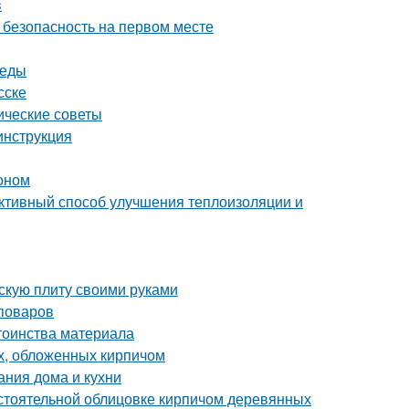
в
 безопасность на первом месте
реды
сске
ические советы
инструкция
тоном
ктивный способ улучшения теплоизоляции и
скую плиту своими руками
поваров
тоинства материала
х, обложенных кирпичом
ания дома и кухни
стоятельной облицовке кирпичом деревянных