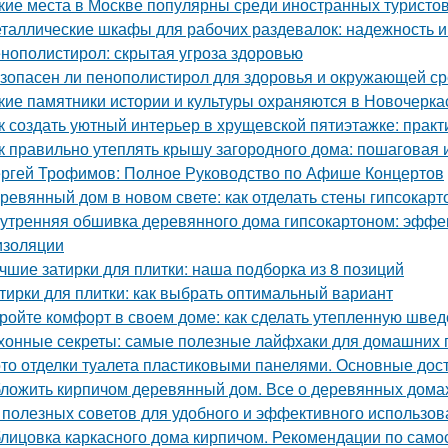
кие места в Москве популярны среди иностранных туристо
таллические шкафы для рабочих раздевалок: надежность и
нополистирол: скрытая угроза здоровью
зопасен ли пенополистирол для здоровья и окружающей с
кие памятники истории и культуры охраняются в Новочерка
к создать уютный интерьер в хрущевской пятиэтажке: практ
к правильно утеплять крышу загородного дома: пошаговая 
ргей Трофимов: Полное Руководство по Афише Концертов
ревянный дом в новом свете: как отделать стены гипсокар
утренняя обшивка деревянного дома гипсокартоном: эффе
изоляции
чшие затирки для плитки: наша подборка из 8 позиций
тирки для плитки: как выбрать оптимальный вариант
ройте комфорт в своем доме: как сделать утепленную швед
хонные секреты: самые полезные лайфхаки для домашних 
то отделки туалета пластиковыми панелями. Основные дос
ложить кирпичом деревянный дом. Все о деревянных дома
 полезных советов для удобного и эффективного использов
лицовка каркасного дома кирпичом. Рекомендации по само