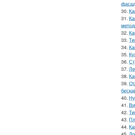
фасад
30.
Ка
31.
Ка
метод
32.
Ка
33.
Ти
34.
Ка
35.
Ку
36.
Ст
37.
Ле
38.
Ка
39.
От
беска
40.
Ну
41.
Ви
42.
Ти
43.
Пл
44.
Ка
45.
До