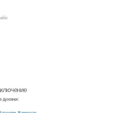
зайн
аключение
е духовки: