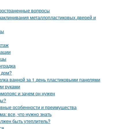
пространенные вопросы
 заклинивания металлопластиковых дверей и
цы
ктаж
зации
ицы
нградка
 дом?
делка ванной за 1 день пластиковыми панелями
ми руками
рмопояс и зачем он нужен
ды?
новные особенности и преимущества
а: все, что нужно знать
олжен быть утеплитель?
ся