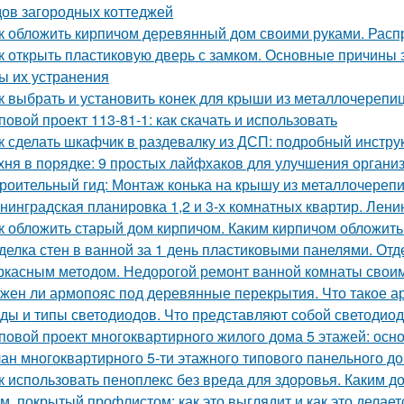
ов загородных коттеджей
к обложить кирпичом деревянный дом своими руками. Рас
к открыть пластиковую дверь с замком. Основные причины
ы их устранения
к выбрать и установить конек для крыши из металлочерепи
повой проект 113-81-1: как скачать и использовать
к сделать шкафчик в раздевалку из ДСП: подробный инстру
хня в порядке: 9 простых лайфхаков для улучшения органи
роительный гид: Монтаж конька на крышу из металлочереп
нинградская планировка 1,2 и 3-х комнатных квартир. Лени
к обложить старый дом кирпичом. Каким кирпичом обложить
делка стен в ванной за 1 день пластиковыми панелями. От
ркасным методом. Недорогой ремонт ванной комнаты свои
жен ли армопояс под деревянные перекрытия. Что такое а
ды и типы светодиодов. Что представляют собой светодио
повой проект многоквартирного жилого дома 5 этажей: ос
ан многоквартирного 5-ти этажного типового панельного дом
к использовать пеноплекс без вреда для здоровья. Каким д
м, покрытый профлистом: как это выглядит и как это делает