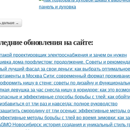
ь дальше →
ледние обновления на сайте:
 такой проектировщик электроснабжения и зачем он нужен
ивка дома профлистом: продолжение. Советы и рекоменд
ый лучший фасад за свои деньги: как выбрать оптимально
ртаменты в Москва Сити: современный формат проживания
 оформить нишу в стене: советы по дизайну и функциональ
пкая девушка за час снесла нишу в коридоре: как это возм
опасные и эффективные способы борьбы с тлей: как обойти
 избавиться от тли раз и навсегда: полное руководство
 защитить смородину от тли осенью: эффективные методы 
фективные методы борьбы с тлей во время зимовки: как з
GMO Новосибирск: история создания и уникальный стиль 