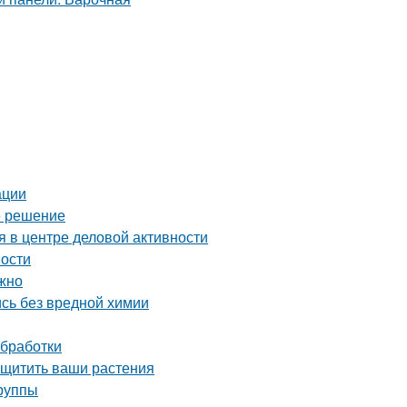
ации
е решение
 в центре деловой активности
ности
ожно
сь без вредной химии
обработки
ащитить ваши растения
группы