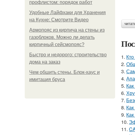
профлистом: порядок работ
Удобные Лайфхаки для Хранения
на Кухне: Смотрите Видео
читат
Армопояс из кирпича на стены из
газоблоков. Можно ли делать
Пос
кирпичный сейсмопояс?
Быстро и недорого: строительство
1.
Кто
дома на заказ
2.
Обш
3.
Сам
Чем обшить стены. Блок-хаус и
4.
Апа
имитация бруса
5.
Как
6.
Хру
7.
Без
8.
Как
9.
Как
10.
Эф
11.
CA