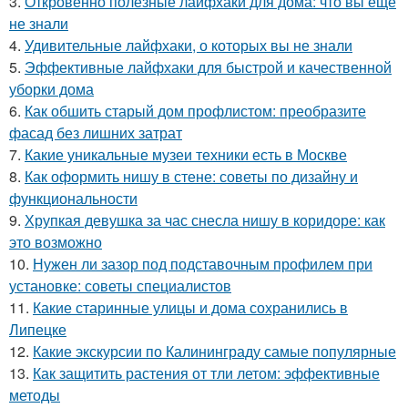
3.
Откровенно полезные лайфхаки для дома: что вы еще
не знали
4.
Удивительные лайфхаки, о которых вы не знали
5.
Эффективные лайфхаки для быстрой и качественной
уборки дома
6.
Как обшить старый дом профлистом: преобразите
фасад без лишних затрат
7.
Какие уникальные музеи техники есть в Москве
8.
Как оформить нишу в стене: советы по дизайну и
функциональности
9.
Хрупкая девушка за час снесла нишу в коридоре: как
это возможно
10.
Нужен ли зазор под подставочным профилем при
установке: советы специалистов
11.
Какие старинные улицы и дома сохранились в
Липецке
12.
Какие экскурсии по Калининграду самые популярные
13.
Как защитить растения от тли летом: эффективные
методы