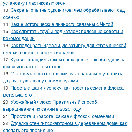
установку пластиковых окон
13.
Секреты опытных дачников: чем обрабатывают сад
осенью
14.
Какие исторические личности связаны с Читой
15.
Как спрятать трубы под катлом: полезные советы и
рекомендации
16.
Как подобрать идеальную затирку для керамической
плитки: советы профессионалов
17.
Кухня с холодильником в хрущевке: как объединить
функциональность и стиль
18.
Сэкономьте на отоплении: как правильно утеплить
двускатную крышу своими руками
19.
Простые шаги к успеху: как посеять семена флокса
метельчатого
20.
Урожайный Флокс: Правильный способ
выращивания из семян в 2025 году
21.
Простота и красота: сажаем флоксы семенами
22.
Отделка стен гипсокартоном в деревянном доме: как
сделать это правильно