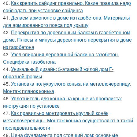
40.
Как крепить сайдинг правильно. Какие правила надо
соблюдать при установке сайдинга
41.
Делаем армопояс в доме из газобетона. Материалы
для армированного пояса под крышу
42.
Перекрытия по деревянным балкам в газобетонном
доме. Плюсы и минусы деревянного перекрытия в доме
из газобетона
43.
Узел опирания деревянной балки на газобетон.
Специфика газобетона
44.
Уникальный дизайн: 5-этажный жилой дом Г-
образной формы
45.
Установка полукруглого конька на металлочерепицу.
Монтаж планок конька
46.
Уплотнитель для конька на крыше из профлиста:
инструкция по установке
47.
Как правильно монтировать круглый конёк
металлочерепицы. Монтаж конька осуществляют в такой
последовательности
48.
Цена фундамента под стоящий дом: основные