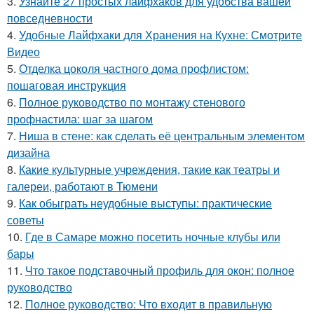
3.
Узнайте 27 простых лайфхаков для удобства вашей
повседневности
4.
Удобные Лайфхаки для Хранения на Кухне: Смотрите
Видео
5.
Отделка цоколя частного дома профлистом:
пошаговая инструкция
6.
Полное руководство по монтажу стенового
профнастила: шаг за шагом
7.
Ниша в стене: как сделать её центральным элементом
дизайна
8.
Какие культурные учреждения, такие как театры и
галереи, работают в Тюмени
9.
Как обыграть неудобные выступы: практические
советы
10.
Где в Самаре можно посетить ночные клубы или
бары
11.
Что такое подставочный профиль для окон: полное
руководство
12.
Полное руководство: Что входит в правильную