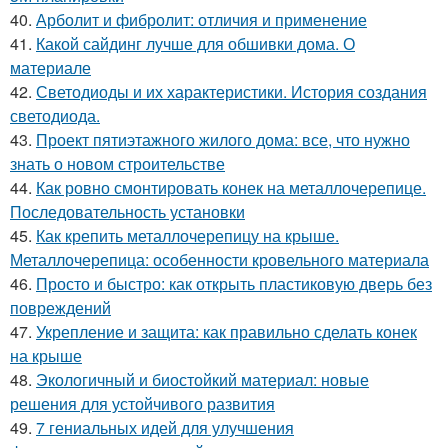
40.
Арболит и фибролит: отличия и применение
41.
Какой сайдинг лучше для обшивки дома. О
материале
42.
Светодиоды и их характеристики. История создания
светодиода.
43.
Проект пятиэтажного жилого дома: все, что нужно
знать о новом строительстве
44.
Как ровно смонтировать конек на металлочерепице.
Последовательность установки
45.
Как крепить металлочерепицу на крыше.
Металлочерепица: особенности кровельного материала
46.
Просто и быстро: как открыть пластиковую дверь без
повреждений
47.
Укрепление и защита: как правильно сделать конек
на крыше
48.
Экологичный и биостойкий материал: новые
решения для устойчивого развития
49.
7 гениальных идей для улучшения