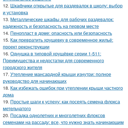
12.
Шкафчики открытые для раздевалок в школу: выбор
и установка
13.
Металлические шкафы для рабочих раздевалок:
надежность и безопасность на первом месте
14.
Пенопласт в доме: опасность или безопасность
15.
Как превратить хрущевку в современное жильё:
проект реконструкции
16.
Однушка в типовой хрущёвке серии 1-511:
Преимущества и недостатки для современного
городского жителя
17.
Утепление мансардной крыши изнутри: полное
руководство для начинающих
18.
Как избежать ошибок при утеплении крыши частного
дома
19.
Простые шаги к успеху: как посеять семена флокса
метельчатого
20.
Посадка однолетних и многолетних флоксов
семенами на рассаду: все, что нужно знать начинающим