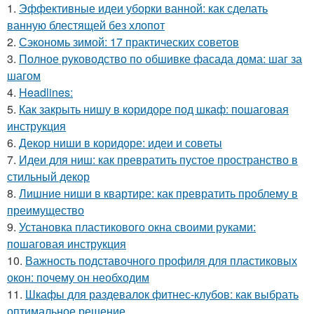
1.
Эффективные идеи уборки ванной: как сделать
ванную блестящей без хлопот
2.
Сэкономь зимой: 17 практических советов
3.
Полное руководство по обшивке фасада дома: шаг за
шагом
4.
Headlines:
5.
Как закрыть нишу в коридоре под шкаф: пошаговая
инструкция
6.
Декор ниши в коридоре: идеи и советы
7.
Идеи для ниш: как превратить пустое пространство в
стильный декор
8.
Лишние ниши в квартире: как превратить проблему в
преимущество
9.
Установка пластикового окна своими руками:
пошаговая инструкция
10.
Важность подставочного профиля для пластиковых
окон: почему он необходим
11.
Шкафы для раздевалок фитнес-клубов: как выбрать
оптимальное решение