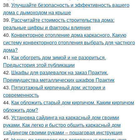
38.
Улучшайте безопасность и эффективность вашего
дома с дымоходом на крыше
39.
Рассчитайте стоимость строительства дома:
реальные цифры и факторы влияния
40.
Конвекторное отопление дома каркасного. Какую
систему конвекторного отопления выбрать для частного
дома?
41.
Как обогреть дом зимой и не разориться.
Предыстория этой публикации
42.
Шкафы для раздевалок на заказ Практик.
Преимущества металлических шкафов Практик
43.
Пятиэтажный кирпичный дом: история и
современность
44.
Как обложить старый дом кирпичом. Каким кирпичом
обложить дом?
45.
Установка сайдинга на каркасный дом своими
руками. Как легко и быстро обшить каркасный дом
сайдингом своими руками – пошаговая инструкция
46.
Нужен ли армопояс под деревянные перекрытия.