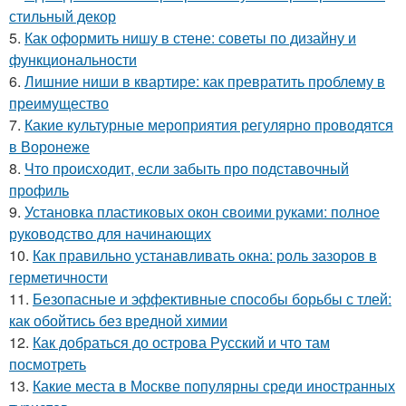
стильный декор
5.
Как оформить нишу в стене: советы по дизайну и
функциональности
6.
Лишние ниши в квартире: как превратить проблему в
преимущество
7.
Какие культурные мероприятия регулярно проводятся
в Воронеже
8.
Что происходит, если забыть про подставочный
профиль
9.
Установка пластиковых окон своими руками: полное
руководство для начинающих
10.
Как правильно устанавливать окна: роль зазоров в
герметичности
11.
Безопасные и эффективные способы борьбы с тлей:
как обойтись без вредной химии
12.
Как добраться до острова Русский и что там
посмотреть
13.
Какие места в Москве популярны среди иностранных