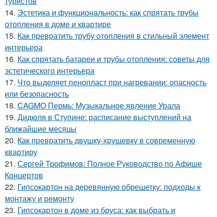
туристов
14.
Эстетика и функциональность: как спрятать трубы
отопления в доме и квартире
15.
Как превратить трубу отопления в стильный элемент
интерьера
16.
Как спрятать батареи и трубы отопления: советы для
эстетического интерьера
17.
Что выделяет пенопласт при нагревании: опасность
или безопасность
18.
CAGMO Пермь: Музыкальное явление Урала
19.
Дидюля в Ступине: расписание выступлений на
ближайшие месяцы
20.
Как превратить двушку-хрущевку в современную
квартиру
21.
Сергей Трофимов: Полное Руководство по Афише
Концертов
22.
Гипсокартон на деревянную обрешетку: подходы к
монтажу и ремонту
23.
Гипсокартон в доме из бруса: как выбрать и