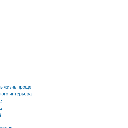
ть жизнь проще
ного интерьера
е
ь
о
ндации