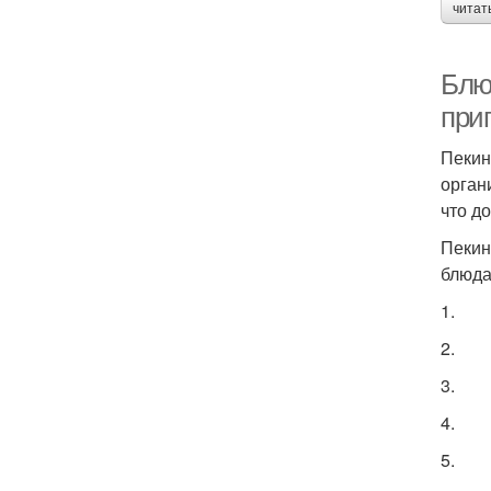
читат
Блюд
при
Пекин
органи
что до
Пекин
блюдах
1.
2.
3.
4.
5.