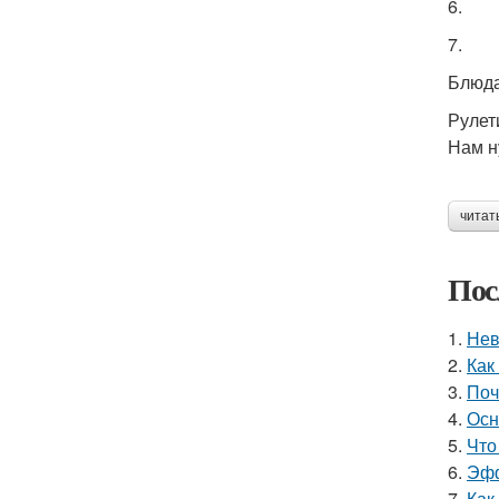
6.
7.
Блюда
Рулет
Нам н
читат
Пос
1.
Нев
2.
Как
3.
Поч
4.
Осн
5.
Что
6.
Эфф
7.
Как