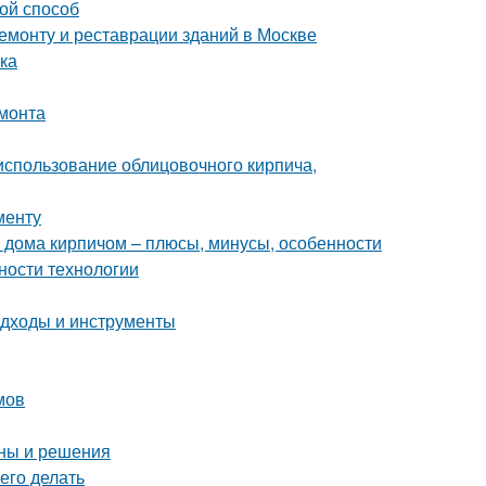
ой способ
монту и реставрации зданий в Москве
лка
емонта
 использование облицовочного кирпича,
менту
 дома кирпичом – плюсы, минусы, особенности
ности технологии
подходы и инструменты
мов
ины и решения
его делать