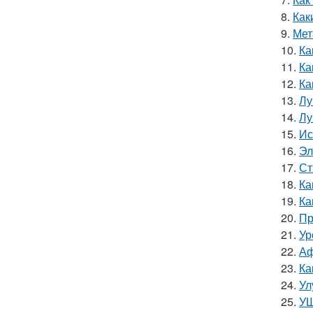
8.
Как
9.
Мет
10.
Ка
11.
Ка
12.
Ка
13.
Лу
14.
Лу
15.
Ис
16.
Эл
17.
Ст
18.
Ка
19.
Ка
20.
Пр
21.
Ур
22.
Аф
23.
Ка
24.
Ул
25.
УШ