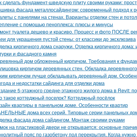
к сделать фундамент-шведскую плиту своими руками: прост
шивка фасада металлосайдингом: современный подход к ре
алеты с панелями на стенах. Варианты отделки стен и пото
епление с помощью пеноплекса: плюсы и минусы
монт туалета дешево и красиво. Процесс и фото ПОСЛЕ р
еи для украшения пустой стены: от классики до эксклюзива
делка кирпичного дома снаружи. Отделка кирпичного дома:
турки и фасадного камня
ревянный дом обложенный кирпичом. Требования к фунда
лицовка кирпичом деревянных стен. Обкладка деревянного
ким кирпичом лучше обкладывать деревянный дом. Особен
года и недостатки сайдинга для отделки дома
здание 5-этажного средне-этажного жилого дома в Revit: 
о такое коттеджный поселок? Коттеджный посёлок
зайн квартиры в панельном доме. Особенности квартир
НЕЛЬНЫЕ дома всех серий. Типовые серии панельных до
делка фасада дома сайдингом. Монтаж своими руками
мок на пластиковой двери не открывается: основные прич
нолитный пояс по газобетону под перекрытия. Когда нужно 