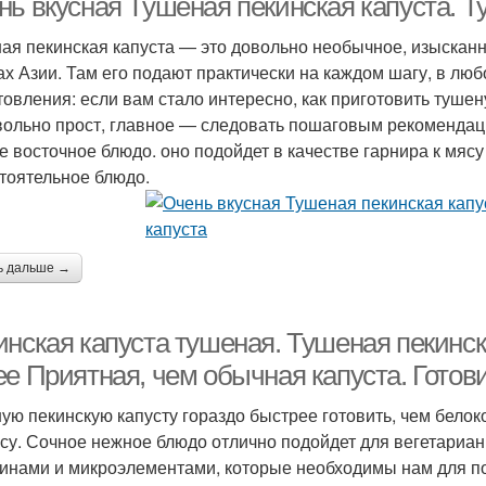
нь вкусная Тушеная пекинская капуста. Т
ая пекинская капуста — это довольно необычное, изысканн
ах Азии. Там его подают практически на каждом шагу, в лю
товления: если вам стало интересно, как приготовить тушену
вольно прост, главное — следовать пошаговым рекомендация
е восточное блюдо. оно подойдет в качестве гарнира к мясу
тоятельное блюдо.
ь дальше →
инская капуста тушеная. Тушеная пекинс
е Приятная, чем обычная капуста. Готови
ую пекинскую капусту гораздо быстрее готовить, чем бело
усу. Сочное нежное блюдо отлично подойдет для вегетарианц
инами и микроэлементами, которые необходимы нам для по