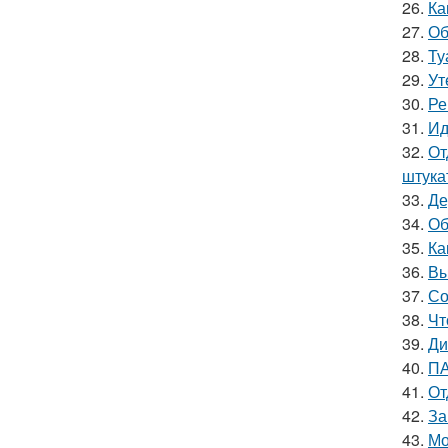
26.
Ка
27.
Об
28.
Ту
29.
Ут
30.
Ре
31.
Ид
32.
От
штука
33.
Де
34.
Об
35.
Ка
36.
Вы
37.
Со
38.
Чт
39.
Ди
40.
ПА
41.
От
42.
За
43.
Мо