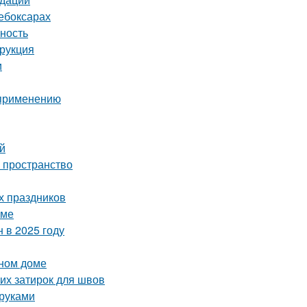
ебоксарах
ность
трукция
и
 применению
ей
ь пространство
х праздников
оме
 в 2025 году
нном доме
их затирок для швов
 руками