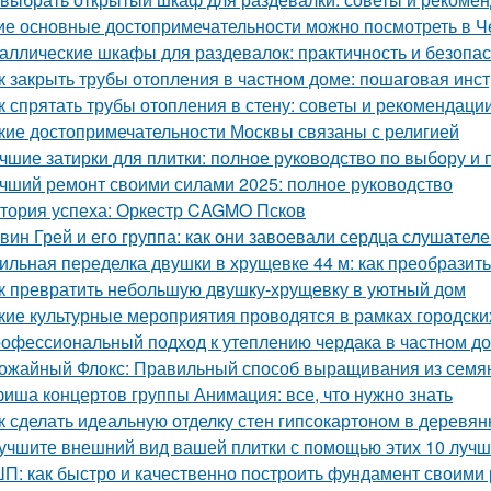
ие основные достопримечательности можно посмотреть в Ч
аллические шкафы для раздевалок: практичность и безопас
к закрыть трубы отопления в частном доме: пошаговая инс
к спрятать трубы отопления в стену: советы и рекомендаци
кие достопримечательности Москвы связаны с религией
чшие затирки для плитки: полное руководство по выбору и
чший ремонт своими силами 2025: полное руководство
тория успеха: Оркестр CAGMO Псков
вин Грей и его группа: как они завоевали сердца слушател
ильная переделка двушки в хрущевке 44 м: как преобразит
к превратить небольшую двушку-хрущевку в уютный дом
кие культурные мероприятия проводятся в рамках городски
офессиональный подход к утеплению чердака в частном д
ожайный Флокс: Правильный способ выращивания из семян
иша концертов группы Анимация: все, что нужно знать
к сделать идеальную отделку стен гипсокартоном в деревя
учшите внешний вид вашей плитки с помощью этих 10 лучш
П: как быстро и качественно построить фундамент своими