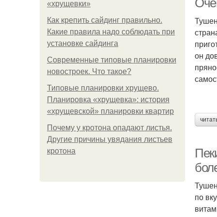
Оче
«хрущевки»
Тушен
Как крепить сайдинг правильно.
стран
Какие правила надо соблюдать при
приго
установке сайдинга
он до
Современные типовые планировки
пряно
новостроек. Что такое?
самос
Типовые планировки хрущево.
Планировка «хрущевка»: история
«хрущевской» планировки квартир
читат
Почему у кротона опадают листья.
Другие причины увядания листьев
Пек
кротона
боле
Тушен
по вк
витам