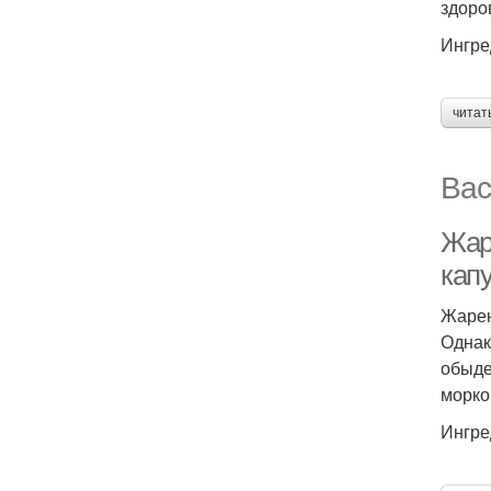
здоро
Ингре
читат
Вас
Жар
кап
Жарен
Однак
обыде
морко
Ингре