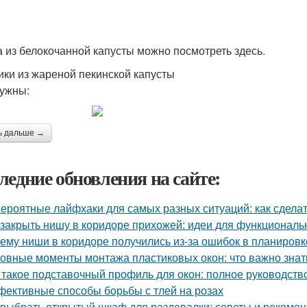
 из белокочанной капусты можно посмотреть здесь.
ики из жареной пекинской капусты
ужны:
ь дальше →
ледние обновления на сайте:
ероятные лайфхаки для самых разных ситуаций: как сдела
 закрыть нишу в коридоре прихожей: идеи для функциональ
ему ниши в коридоре получились из-за ошибок в планировк
овные моменты монтажа пластиковых окон: что важно знат
 такое подставочный профиль для окон: полное руководств
ективные способы борьбы с тлей на розах
 выбрать открытый шкаф для раздевалки: советы и рекоме