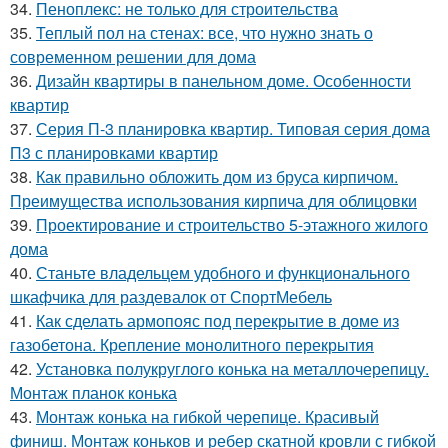
34.
Пеноплекс: не только для строительства
35.
Теплый пол на стенах: все, что нужно знать о
современном решении для дома
36.
Дизайн квартиры в панельном доме. Особенности
квартир
37.
Серия П-3 планировка квартир. Типовая серия дома
П3 с планировками квартир
38.
Как правильно обложить дом из бруса кирпичом.
Преимущества использования кирпича для облицовки
39.
Проектирование и строительство 5-этажного жилого
дома
40.
Станьте владельцем удобного и функционального
шкафчика для раздевалок от СпортМебель
41.
Как сделать армопояс под перекрытие в доме из
газобетона. Крепление монолитного перекрытия
42.
Установка полукруглого конька на металлочерепицу.
Монтаж планок конька
43.
Монтаж конька на гибкой черепице. Красивый
финиш. Монтаж коньков и ребер скатной кровли с гибкой