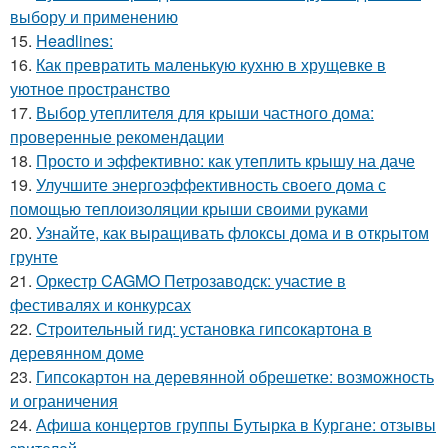
выбору и применению
15.
Headlines:
16.
Как превратить маленькую кухню в хрущевке в
уютное пространство
17.
Выбор утеплителя для крыши частного дома:
проверенные рекомендации
18.
Просто и эффективно: как утеплить крышу на даче
19.
Улучшите энергоэффективность своего дома с
помощью теплоизоляции крыши своими руками
20.
Узнайте, как выращивать флоксы дома и в открытом
грунте
21.
Оркестр CAGMO Петрозаводск: участие в
фестивалях и конкурсах
22.
Строительный гид: установка гипсокартона в
деревянном доме
23.
Гипсокартон на деревянной обрешетке: возможность
и ограничения
24.
Афиша концертов группы Бутырка в Кургане: отзывы