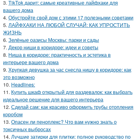
3.
TikTok дарит: самые креативные лайфхаки для
вашего дома
4.
Обустройте свой дом с этими 17 полезными советами
5.
ЛАЙФХАКИ НА ЛЮБОЙ СЛУЧАЙ: КАК УПРОСТИТЬ
ЖИЗНЬ
6.
Зелёные оазисы Москвы: парки и сады
7.
Декор ниши в коридоре: идеи и советы
8.
Ниша в коридоре: практичность и эстетика в
интерьере вашего дома
9.
Хрупкая девушка за час снесла нишу в коридоре: как
это возможно
10.
Headlines:
11.
Купить шкаф открытый для раздевалок: как выбрать
идеальное решение для вашего интерьера
12.
Сделай сам: как красиво оформить трубы отопления
коробом
13.
Опасен ли пеноплекс? Что вам нужно знать о
токсичных выбросах
14.
Лучшие затирки для плитки: полное руководство по