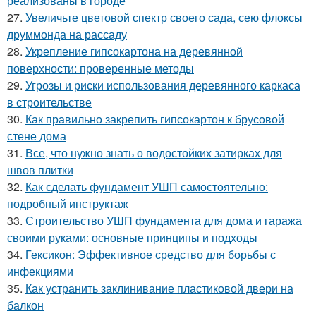
реализованы в городе
27.
Увеличьте цветовой спектр своего сада, сею флоксы
друммонда на рассаду
28.
Укрепление гипсокартона на деревянной
поверхности: проверенные методы
29.
Угрозы и риски использования деревянного каркаса
в строительстве
30.
Как правильно закрепить гипсокартон к брусовой
стене дома
31.
Все, что нужно знать о водостойких затирках для
швов плитки
32.
Как сделать фундамент УШП самостоятельно:
подробный инструктаж
33.
Строительство УШП фундамента для дома и гаража
своими руками: основные принципы и подходы
34.
Гексикон: Эффективное средство для борьбы с
инфекциями
35.
Как устранить заклинивание пластиковой двери на
балкон