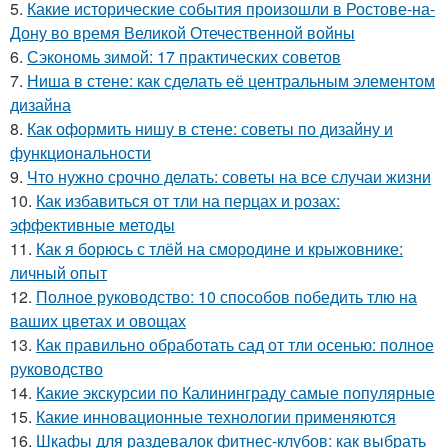
5.
Какие исторические события произошли в Ростове-на-
Дону во время Великой Отечественной войны
6.
Сэкономь зимой: 17 практических советов
7.
Ниша в стене: как сделать её центральным элементом
дизайна
8.
Как оформить нишу в стене: советы по дизайну и
функциональности
9.
Что нужно срочно делать: советы на все случаи жизни
10.
Как избавиться от тли на перцах и розах:
эффективные методы
11.
Как я борюсь с тлёй на смородине и крыжовнике:
личный опыт
12.
Полное руководство: 10 способов победить тлю на
ваших цветах и овощах
13.
Как правильно обработать сад от тли осенью: полное
руководство
14.
Какие экскурсии по Калининграду самые популярные
15.
Какие инновационные технологии применяются
16.
Шкафы для раздевалок фитнес-клубов: как выбрать