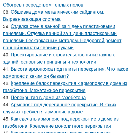
Обогрев посредством теплых полов
38.
Обшивка дома металлическим сайдингом.
Выравнивающая система
39.
Отделка стен в ванной за 1 день пластиковыми
панелями. Отделка ванной за 1 день пластиковыми
панелями бескаркасным методом. Недорогой ремонт
ванной комнаты своими руками
40.
Проектирование и строительство пятиэтажных
зданий: основные принципы и технологии
41.
Высота армопояса под плиты перекрытия. Что такое
армопояс и каким он бывает?
42.
Крепление балок перекрытия к армопоясу в доме из
газобетона. Межэтажное перекрытие
43.
Перекрытия в доме из газобетона
44.
Армопояс под деревянное перекрытие. В каких
случаях требуется армопояс в доме
45.
Как сделать армопояс под перекрытие в доме из
газобетона. Крепление монолитного перекрытия
46.
Как правильно установить конек на крышу из