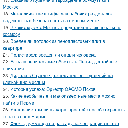
Москве
18.
Металлические шкафы для рабочих раздевалок:
надежность и безопасность на первом месте
19.
В каких музеях Москвы представлены экспонаты по
космосу
20.
Вреден ли потолок из пенопластовых плит в
квартире
21.
Полистирол: вреден ли он для человека
22.
Есть ли религиозные объекты в Пензе, достойные
внимания
23.
Дидюля в Ступине: расписание выступлений на
ближайшие месяцы
24.
История успеха: Оркестр CAGMO Псков
25.
Какие необычные и малоизвестные места можно
найти в Перми
26.
Утепление крыши изнутри: простой способ сохранить
тепло в вашем доме
27.
Флокс друммонда на рассаду: как выращивать этот