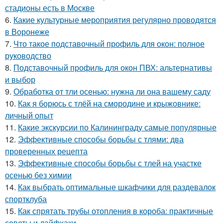
стадионы есть в Москве
6.
Какие культурные мероприятия регулярно проводятся
в Воронеже
7.
Что такое подставочный профиль для окон: полное
руководство
8.
Подставочный профиль для окон ПВХ: альтернативы
и выбор
9.
Обработка от тли осенью: нужна ли она вашему саду
10.
Как я борюсь с тлёй на смородине и крыжовнике:
личный опыт
11.
Какие экскурсии по Калининграду самые популярные
12.
Эффективные способы борьбы с тлями: два
проверенных рецепта
13.
Эффективные способы борьбы с тлей на участке
осенью без химии
14.
Как выбрать оптимальные шкафчики для раздевалок
спортклуба
15.
Как спрятать трубы отопления в короба: практичные
советы и лайфхаки