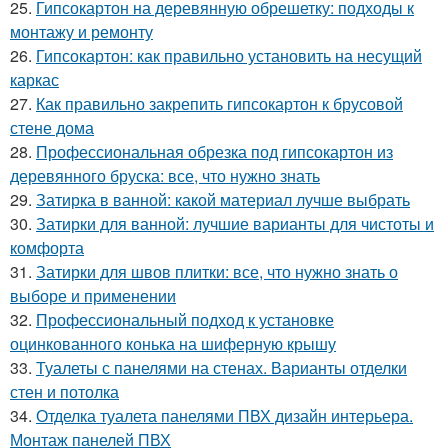
25.
Гипсокартон на деревянную обрешетку: подходы к
монтажу и ремонту
26.
Гипсокартон: как правильно установить на несущий
каркас
27.
Как правильно закрепить гипсокартон к брусовой
стене дома
28.
Профессиональная обрезка под гипсокартон из
деревянного бруска: все, что нужно знать
29.
Затирка в ванной: какой материал лучше выбрать
30.
Затирки для ванной: лучшие варианты для чистоты и
комфорта
31.
Затирки для швов плитки: все, что нужно знать о
выборе и применении
32.
Профессиональный подход к установке
оцинкованного конька на шиферную крышу
33.
Туалеты с панелями на стенах. Варианты отделки
стен и потолка
34.
Отделка туалета панелями ПВХ дизайн интерьера.
Монтаж панелей ПВХ