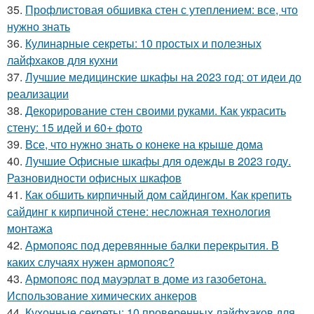
35.
Профлистовая обшивка стен с утеплением: все, что
нужно знать
36.
Кулинарные секреты: 10 простых и полезных
лайфхаков для кухни
37.
Лучшие медицинские шкафы на 2023 год: от идеи до
реализации
38.
Декорирование стен своими руками. Как украсить
стену: 15 идей и 60+ фото
39.
Все, что нужно знать о конеке на крыше дома
40.
Лучшие Офисные шкафы для одежды в 2023 году.
Разновидности офисных шкафов
41.
Как обшить кирпичный дом сайдингом. Как крепить
сайдинг к кирпичной стене: несложная технология
монтажа
42.
Армопояс под деревянные балки перекрытия. В
каких случаях нужен армопояс?
43.
Армопояс под мауэрлат в доме из газобетона.
Использование химических анкеров
44.
Кухонные секреты: 10 проверенных лайфхаков для