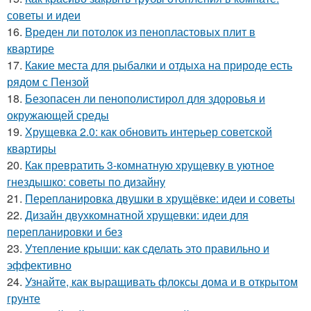
советы и идеи
16.
Вреден ли потолок из пенопластовых плит в
квартире
17.
Какие места для рыбалки и отдыха на природе есть
рядом с Пензой
18.
Безопасен ли пенополистирол для здоровья и
окружающей среды
19.
Хрущевка 2.0: как обновить интерьер советской
квартиры
20.
Как превратить 3-комнатную хрущевку в уютное
гнездышко: советы по дизайну
21.
Перепланировка двушки в хрущёвке: идеи и советы
22.
Дизайн двухкомнатной хрущевки: идеи для
перепланировки и без
23.
Утепление крыши: как сделать это правильно и
эффективно
24.
Узнайте, как выращивать флоксы дома и в открытом
грунте