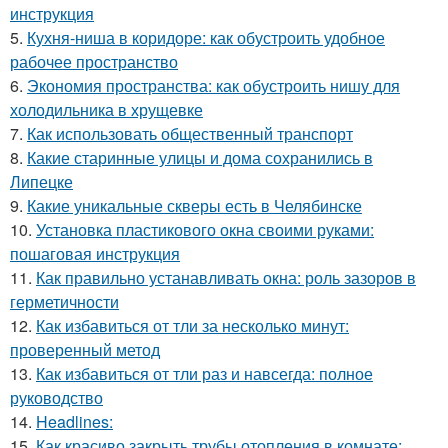
инструкция
5.
Кухня-ниша в коридоре: как обустроить удобное
рабочее пространство
6.
Экономия пространства: как обустроить нишу для
холодильника в хрущевке
7.
Как использовать общественный транспорт
8.
Какие старинные улицы и дома сохранились в
Липецке
9.
Какие уникальные скверы есть в Челябинске
10.
Установка пластикового окна своими руками:
пошаговая инструкция
11.
Как правильно устанавливать окна: роль зазоров в
герметичности
12.
Как избавиться от тли за несколько минут:
проверенный метод
13.
Как избавиться от тли раз и навсегда: полное
руководство
14.
Headlines:
15.
Как красиво закрыть трубы отопления в комнате: