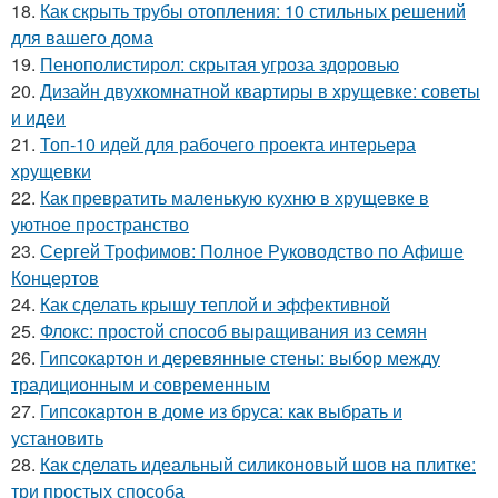
18.
Как скрыть трубы отопления: 10 стильных решений
для вашего дома
19.
Пенополистирол: скрытая угроза здоровью
20.
Дизайн двухкомнатной квартиры в хрущевке: советы
и идеи
21.
Топ-10 идей для рабочего проекта интерьера
хрущевки
22.
Как превратить маленькую кухню в хрущевке в
уютное пространство
23.
Сергей Трофимов: Полное Руководство по Афише
Концертов
24.
Как сделать крышу теплой и эффективной
25.
Флокс: простой способ выращивания из семян
26.
Гипсокартон и деревянные стены: выбор между
традиционным и современным
27.
Гипсокартон в доме из бруса: как выбрать и
установить
28.
Как сделать идеальный силиконовый шов на плитке:
три простых способа