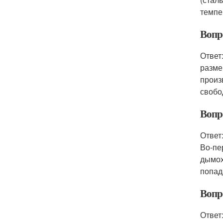
темпе
Вопр
Ответ
разме
произ
свобо
Вопр
Ответ
Во-пе
дымох
попад
Вопр
Ответ