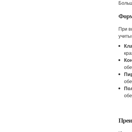
Больш
Форм
При в
учиты
Кл
кра
Ко
обе
Пи
обе
По
обе
Преи