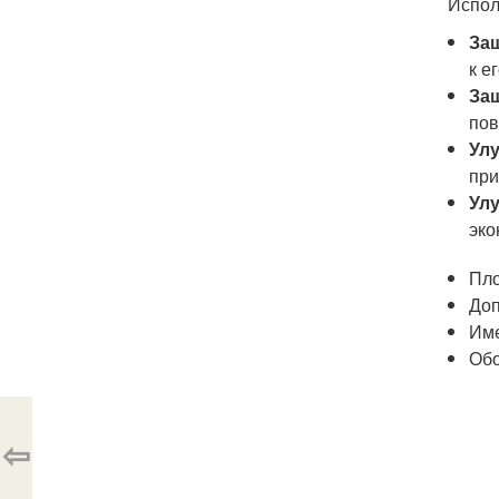
Испол
Защ
к е
Защ
по
Ул
при
Ул
эко
Пло
Доп
Име
Обо
⇦