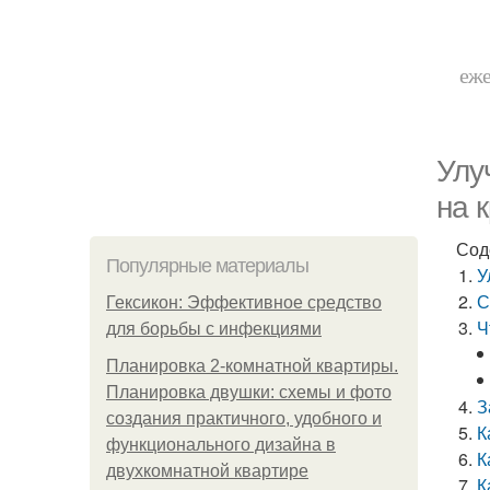
еже
Улу
на 
Сод
Популярные материалы
У
С
Гексикон: Эффективное средство
Ч
для борьбы с инфекциями
Планировка 2-комнатной квартиры.
Планировка двушки: схемы и фото
З
создания практичного, удобного и
К
функционального дизайна в
К
двухкомнатной квартире
К