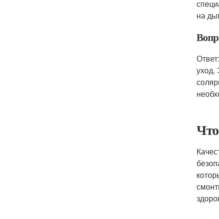
специ
на ды
Вопр
Ответ
уход.
соляр
необх
Что
Качес
безоп
котор
смонт
здоро