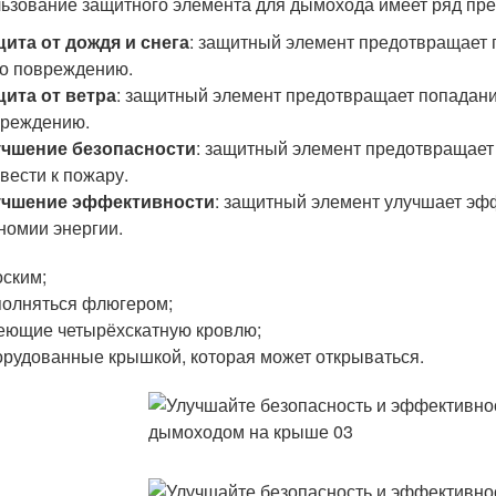
ьзование защитного элемента для дымохода имеет ряд пре
ита от дождя и снега
: защитный элемент предотвращает 
го повреждению.
ита от ветра
: защитный элемент предотвращает попадание
вреждению.
учшение безопасности
: защитный элемент предотвращает 
вести к пожару.
учшение эффективности
: защитный элемент улучшает эфф
номии энергии.
ским;
олняться флюгером;
ющие четырёхскатную кровлю;
рудованные крышкой, которая может открываться.