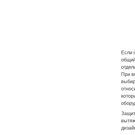
Если 
общий
отдел
При в
выбир
относ
котор
обору
Защит
вытяж
дизай