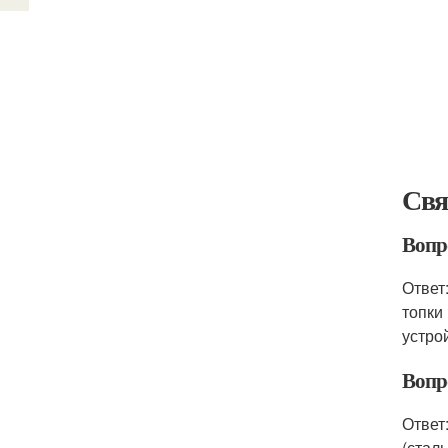
Свя
Вопр
Ответ
топки
устро
Вопр
Ответ
(стал