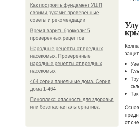
Как построить фундамент УШП
своими руками: проверенные
советы и рекомендации
Улу
кр
Время варить брокколи: 5
проверенных рецептов
Колпа
Народные рецепты от вредных
защит
насекомых. Проверенные
Уве
народные рецепты от вредных
Газ
насекомых
Тру
464 серии панельные дома. Серия
скл
дома 1-464
Так
Пеноплекс: опасность для здоровья
Основ
или безопасная альтернатива
предн
от сн