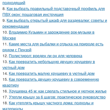
подходящий
8.
Как выбрать правильный подставочный профиль для
ПВХ окон: пошаговая инструкция
9.
Как выбрать открытый шкаф для раздевалки: советы и
рекомендации
10.
Владимир Кузьмин и зарождение рок-музыки в
Москве
11.
Какие места для рыбалки и отдыха на природе есть
рядом с Пензой
12.
Полистирол: вреден ли он для человека
13.
Как превратить небольшую двушку-хрущевку в
уютный дом
14.
Как превратить малую хрущевку в уютный дом
15.
Как превратить двушку-хрущевку в современную
квартиру
16.
Хрущевка 45 м: как сделать стильное и уютное жилье
17.
Утепли крышу за 6 шагов: практическое руководство
18.
Как утеплять крышу частного дома: подходы и
материалы