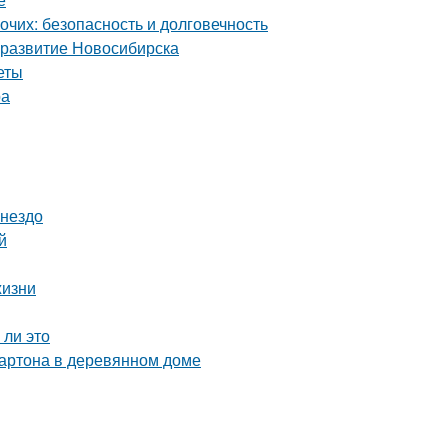
чих: безопасность и долговечность
 развитие Новосибирска
еты
ра
гнездо
й
жизни
 ли это
картона в деревянном доме