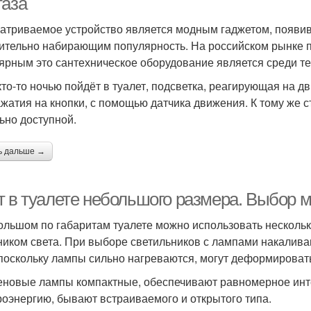
таза
атриваемое устройство является модным гаджетом, появив
ительно набирающим популярность. На российском рынке п
ярным это сантехническое оборудование является среди тех
кто-то ночью пойдёт в туалет, подсветка, реагирующая на д
ажатия на кнопки, с помощью датчика движения. К тому же с
ьно доступной.
ь дальше →
т в туалете небольшого размера. Выбор 
ольшом по габаритам туалете можно использовать несколь
ником света. При выборе светильников с лампами накали
 поскольку лампы сильно нагреваются, могут деформироват
еновые лампы компактные, обеспечивают равномерное инт
роэнергию, бывают встраиваемого и открытого типа.