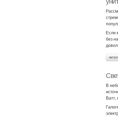
уни
Рассм
стрем
попул
Если 
без н
довол
читат
Све
В неб
источ
Ватт,
Галог
элект