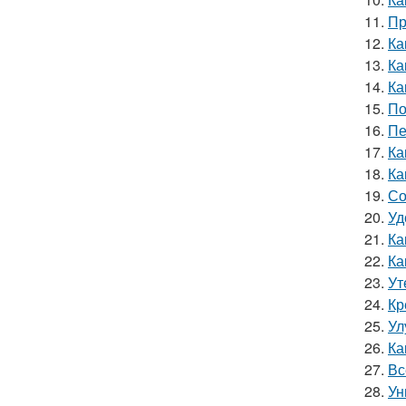
11.
Пр
12.
Ка
13.
Ка
14.
Ка
15.
По
16.
Пе
17.
Ка
18.
Ка
19.
Со
20.
Уд
21.
Ка
22.
Ка
23.
Ут
24.
Кр
25.
Ул
26.
Ка
27.
Вс
28.
Ун