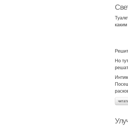
Свет
Туале
каким
Решит
Но ту
решат
Интим
Посещ
раско
читат
Улу