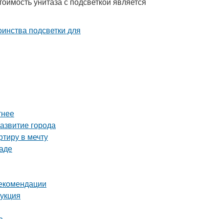
тоимость унитаза с подсветкой является
тнее
азвитие города
тиру в мечту
раде
рекомендации
рукция
е