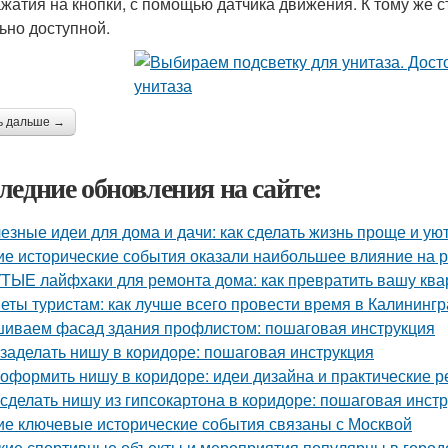
ажатия на кнопки, с помощью датчика движения. К тому же с
ьно доступной.
ь дальше →
ледние обновления на сайте:
езные идеи для дома и дачи: как сделать жизнь проще и ую
ие исторические события оказали наибольшее влияние на р
ТЫЕ лайфхаки для ремонта дома: как превратить вашу квар
еты туристам: как лучше всего провести время в Калининг
иваем фасад здания профлистом: пошаговая инструкция
 заделать нишу в коридоре: пошаговая инструкция
 оформить нишу в коридоре: идеи дизайна и практические 
 сделать нишу из гипсокартона в коридоре: пошаговая инст
ие ключевые исторические события связаны с Москвой
кие спортивные объекты и мероприятия популярны в город