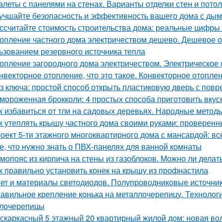
алеты с панелями на стенах. Варианты отделки стен и пото
учшайте безопасность и эффективность вашего дома с ды
ссчитайте стоимость строительства дома: реальные цифры
опление частного дома электричеством дешево. Дешевое о
ьзованием резервного источника тепла
опление загородного дома электричеством. Электрическое
нвекторное отопление, что это такое. Конвекторное отопле
з ключа: простой способ открыть пластиковую дверь с по
мороженная брокколи: 4 простых способа приготовить вкус
к избавиться от тли на садовых деревьях. Народные метод
к утеплять крышу частного дома своими руками: проверен
оект 5-ти этажного многоквартирного дома с мансардой: все
е, что нужно знать о ПВХ-панелях для ванной комнаты
мопояс из кирпича на стены из газоблоков. Можно ли дела
к правильно установить конек на крышу из профнастила
ет и материалы светодиодов. Полупроводниковые источник
авильное крепление конька на металлочерепицу. Технологи
лочерепицы
скаркасный 5 этажный 20 квартирный жилой дом: новая вол