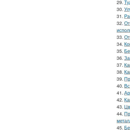
29.
Ту
30.
Ул
31.
Ра
32.
От
испол
33.
От
34.
Ко
35.
Бе
36.
За
37.
Ка
38.
Ка
39.
Пр
40.
Вс
41.
Ар
42.
Ка
43.
Цв
44.
Пр
метал
45.
Бе