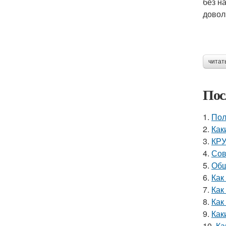
без н
довол
читат
Пос
1.
Пол
2.
Как
3.
КРУ
4.
Сов
5.
Обш
6.
Как
7.
Как
8.
Как
9.
Как
10.
Ка