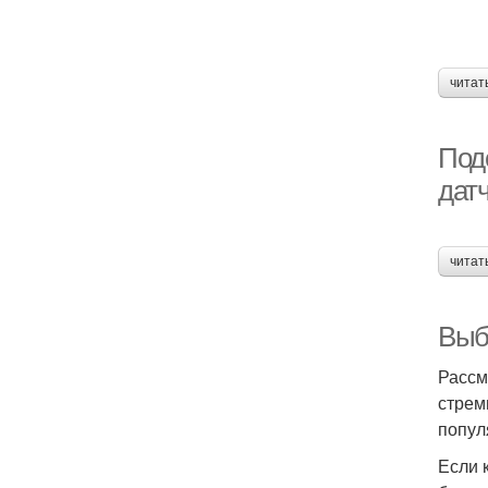
читат
Подс
дат
читат
Выб
Рассм
стрем
попул
Если 