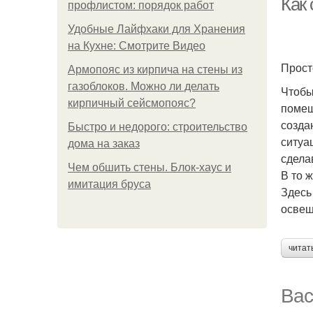
Как
профлистом: порядок работ
Удобные Лайфхаки для Хранения
на Кухне: Смотрите Видео
Прост
Армопояс из кирпича на стены из
газоблоков. Можно ли делать
Чтобы
кирпичный сейсмопояс?
помещ
созда
Быстро и недорого: строительство
ситуа
дома на заказ
сдела
Чем обшить стены. Блок-хаус и
В то 
имитация бруса
Здесь
освещ
читат
Вас