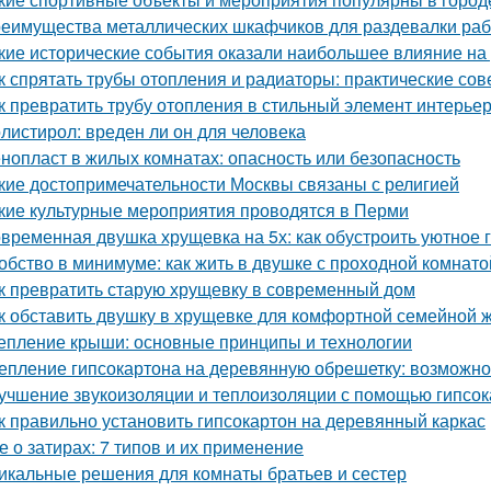
еимущества металлических шкафчиков для раздевалки рабо
кие исторические события оказали наибольшее влияние на
к спрятать трубы отопления и радиаторы: практические сов
к превратить трубу отопления в стильный элемент интерье
листирол: вреден ли он для человека
нопласт в жилых комнатах: опасность или безопасность
кие достопримечательности Москвы связаны с религией
кие культурные мероприятия проводятся в Перми
временная двушка хрущевка на 5х: как обустроить уютное 
обство в минимуме: как жить в двушке с проходной комнато
к превратить старую хрущевку в современный дом
к обставить двушку в хрущевке для комфортной семейной 
епление крыши: основные принципы и технологии
епление гипсокартона на деревянную обрешетку: возможно
учшение звукоизоляции и теплоизоляции с помощью гипсо
к правильно установить гипсокартон на деревянный каркас
е о затирах: 7 типов и их применение
икальные решения для комнаты братьев и сестер