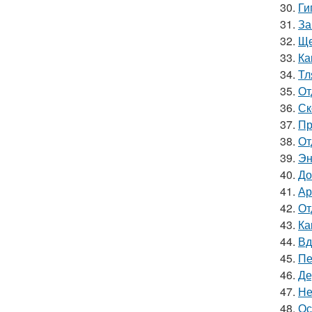
30.
Ги
31.
За
32.
Ще
33.
Ка
34.
Тл
35.
От
36.
Ск
37.
Пр
38.
От
39.
Эн
40.
До
41.
Ар
42.
От
43.
Ка
44.
Вд
45.
Пе
46.
Де
47.
Не
48.
Ос