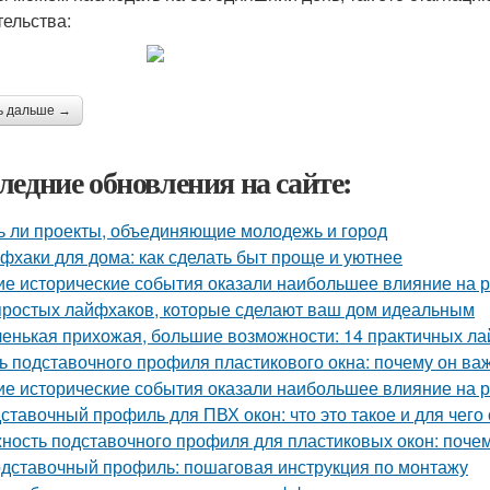
тельства:
ь дальше →
ледние обновления на сайте:
ь ли проекты, объединяющие молодежь и город
фхаки для дома: как сделать быт проще и уютнее
ие исторические события оказали наибольшее влияние на р
простых лайфхаков, которые сделают ваш дом идеальным
енькая прихожая, большие возможности: 14 практичных л
ь подставочного профиля пластикового окна: почему он ва
ие исторические события оказали наибольшее влияние на 
ставочный профиль для ПВХ окон: что это такое и для чего
ность подставочного профиля для пластиковых окон: поче
дставочный профиль: пошаговая инструкция по монтажу