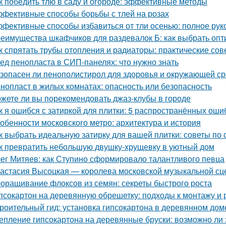
к победить тлю в саду и огороде: эффективные методы
фективные способы борьбы с тлей на розах
фективные способы избавиться от тли осенью: полное рук
еимущества шкафчиков для раздевалок Б: как выбрать оп
к спрятать трубы отопления и радиаторы: практические сов
ед пенопласта в СИП-панелях: что нужно знать
зопасен ли пенополистирол для здоровья и окружающей с
нопласт в жилых комнатах: опасность или безопасность
жете ли вы порекомендовать джаз-клубы в городе
к я ошибся с затиркой для плитки: 5 распространённых ошиб
обенности московского метро: архитектура и история
к выбрать идеальную затирку для вашей плитки: советы по с
к превратить небольшую двушку-хрущевку в уютный дом
ег Митяев: как Ступино сформировало талантливого певца
астасия Высоцкая — королева московской музыкальной с
оращивание флоксов из семян: секреты быстрого роста
псокартон на деревянную обрешетку: подходы к монтажу и 
роительный гид: установка гипсокартона в деревянном дом
епление гипсокартона на деревянные бруски: возможно ли 