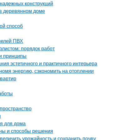
 надежных конструкций
 в деревянном доме
ой способ
нелей ПВХ
листом: порядок работ
 и принципы
ния эстетичного и практичного интерьера
номя энергию, сэкономить на отоплении
квартир
аботы
 пространство
л
я для дома
ины и способы решения
величить урожайность и сохранить почву