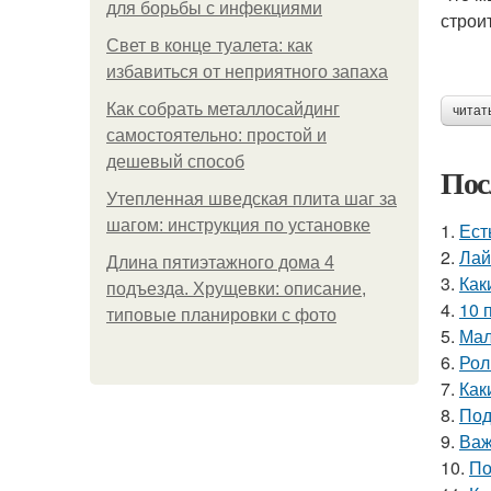
для борьбы с инфекциями
строи
Свет в конце туалета: как
избавиться от неприятного запаха
Как собрать металлосайдинг
читат
самостоятельно: простой и
дешевый способ
Пос
Утепленная шведская плита шаг за
шагом: инструкция по установке
1.
Ест
2.
Лай
Длина пятиэтажного дома 4
3.
Как
подъезда. Хрущевки: описание,
4.
10 
типовые планировки с фото
5.
Мал
6.
Рол
7.
Как
8.
Под
9.
Важ
10.
По