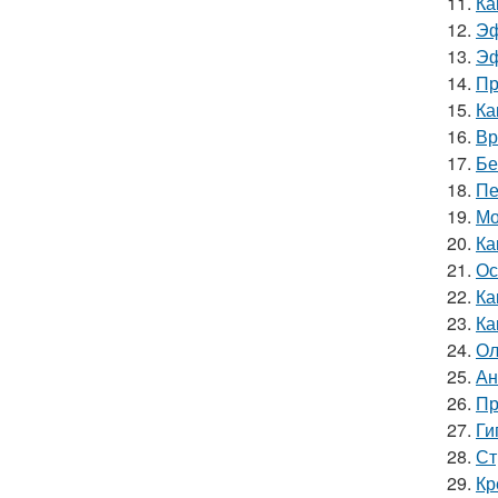
11.
Ка
12.
Эф
13.
Эф
14.
Пр
15.
Ка
16.
Вр
17.
Бе
18.
Пе
19.
Мо
20.
Ка
21.
Ос
22.
Ка
23.
Ка
24.
Ол
25.
Ан
26.
Пр
27.
Ги
28.
Ст
29.
Кр