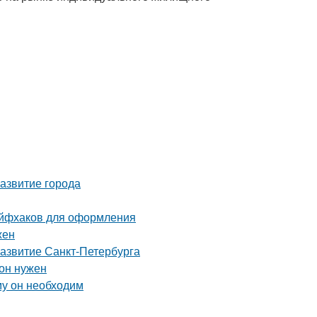
азвитие города
айфхаков для оформления
жен
развитие Санкт-Петербурга
 он нужен
му он необходим