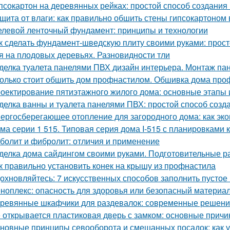
псокартон на деревянных рейках: простой способ создания
щита от влаги: как правильно обшить стены гипсокартоном
левой ленточный фундамент: принципы и технологии
к сделать фундамент-шведскую плиту своими руками: прост
я на плодовых деревьях. Разновидности тли
делка туалета панелями ПВХ дизайн интерьера. Монтаж па
олько стоит обшить дом профнастилом. Обшивка дома проф
оектирование пятиэтажного жилого дома: основные этапы
делка ванны и туалета панелями ПВХ: простой способ созда
ергосберегающее отопление для загородного дома: как эко
ма серии 1 515. Типовая серия дома I-515 с планировками 
болит и фибролит: отличия и применение
делка дома сайдингом своими руками. Подготовительные р
к правильно установить конек на крышу из профнастила
охновляйтесь: 7 искусственных способов заполнить пустое
ноплекс: опасность для здоровья или безопасный материа
ревянные шкафчики для раздевалок: современные решени
 открывается пластиковая дверь с замком: основные прич
новные принципы севооборота и смешанных посадок: как у