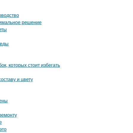
оводство
тимальное решение
еты
реды
ок, которых стоит избегать
оставу и цвету
цены
ремонту
е
это