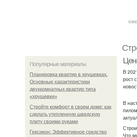
еже
Стр
Цен
Популярные материалы
В 202
Планировка квартир в хрущевках.
рост 
Основные характеристики
новос
двухкомнатных квартир типа
«хрущевки»
В нас
Стройте комфорт в своем доме: как
пилом
сделать утепленную шведскую
актуа
плиту своими руками
Строи
Гексикон: Эффективное средство
Что м