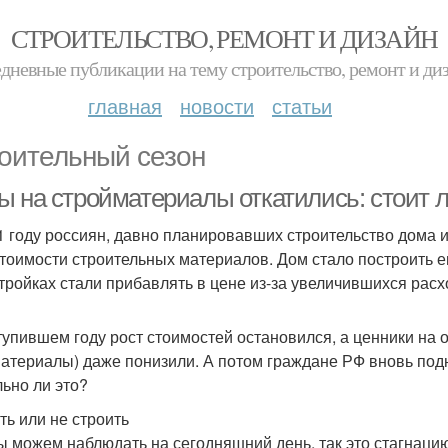
СТРОИТЕЛЬСТВО, РЕМОНТ И ДИЗАЙН
дневные публикации на тему строительство, ремонт и ди
главная
новости
статьи
оительный сезон
ы на стройматериалы откатились: стоит л
1 году россиян, давно планировавших строительство дома 
стоимости строительных материалов. Дом стало построить е
тройках стали прибавлять в цене из-за увеличившихся рас
тупившем году рост стоимостей остановился, а ценники на
атериалы) даже понизили. А потом граждане РФ вновь подн
льно ли это?
ть или не строить
ы можем наблюдать на сегодняшний день, так это стагнац