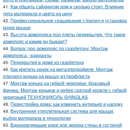
41.
Как обшить сайдингом дом и сколько стоит. Влияние
типа материала и цвета на цену
42.
Профессиональное сращивание стропил и установка
конек крыши
43.
Высота армопояса под плиты перекрытия. Что такое
армопояс и каким он бывает?
44.
Вопрос про армопояс по газобетону. Монтаж
армопояса - варианты
45.
Перекрытия в доме из газобетона
46.
Как крепить конек на металлопрофиле. Монтаж
плоского конька на крышу из профлиста
47.
Монтаж конька на гибкой черепице. Красивый
финиш. Монтаж коньков и ребер скатной кровли с гибкой
черепицей ТЕХНОНИКОЛЬ SHINGLAS
48.
Перестройка дома: как изменить интерьер и наружу
49.
Внутренняя утеплительная система для крыши:
выбор материала и технологии
50.
Вдохновляющие идеи для декора стены в гостиной