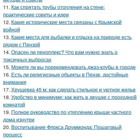
11.
Как спрятать трубы отопления на стене:
практические советы и идеи
12.
Какие исторические места связаны с Крымской
войной
13.
Какие места для рыбалки и отдыха на природе есть
рядом с Пензой
14.
Опасен ли пеноплекс? Что вам нужно знать о
токсичных выбросах
15.
Можете ли вы порекомендовать джаз-клубы в городе
16.
Есть ли религиозные объекты в Пензе, достойные
внимания
17.
Хрущевка 45 м: как сделать стильное и уютное жилье
18.
Удобство в минимуме: как жить в двушке с проходной
комнатой
19.
Полное руководство по утеплению крыши частного
дома изнутри
20.
Воспитывание Флокса Друммонда: Пошаговый
процесс