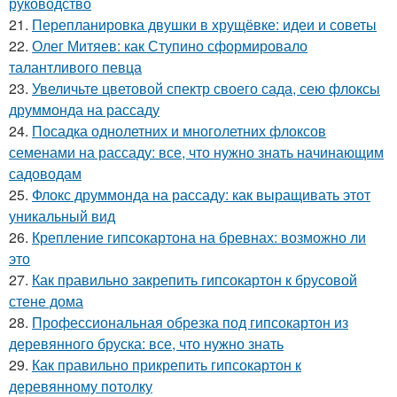
руководство
21.
Перепланировка двушки в хрущёвке: идеи и советы
22.
Олег Митяев: как Ступино сформировало
талантливого певца
23.
Увеличьте цветовой спектр своего сада, сею флоксы
друммонда на рассаду
24.
Посадка однолетних и многолетних флоксов
семенами на рассаду: все, что нужно знать начинающим
садоводам
25.
Флокс друммонда на рассаду: как выращивать этот
уникальный вид
26.
Крепление гипсокартона на бревнах: возможно ли
это
27.
Как правильно закрепить гипсокартон к брусовой
стене дома
28.
Профессиональная обрезка под гипсокартон из
деревянного бруска: все, что нужно знать
29.
Как правильно прикрепить гипсокартон к
деревянному потолку