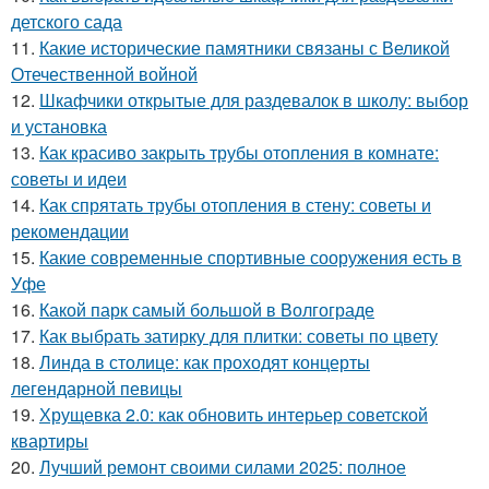
детского сада
11.
Какие исторические памятники связаны с Великой
Отечественной войной
12.
Шкафчики открытые для раздевалок в школу: выбор
и установка
13.
Как красиво закрыть трубы отопления в комнате:
советы и идеи
14.
Как спрятать трубы отопления в стену: советы и
рекомендации
15.
Какие современные спортивные сооружения есть в
Уфе
16.
Какой парк самый большой в Волгограде
17.
Как выбрать затирку для плитки: советы по цвету
18.
Линда в столице: как проходят концерты
легендарной певицы
19.
Хрущевка 2.0: как обновить интерьер советской
квартиры
20.
Лучший ремонт своими силами 2025: полное