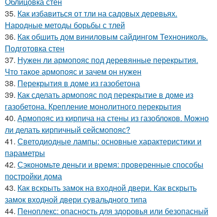
Облицовка стен
35.
Как избавиться от тли на садовых деревьях.
Народные методы борьбы с тлей
36.
Как обшить дом виниловым сайдингом Технониколь.
Подготовка стен
37.
Нужен ли армопояс под деревянные перекрытия.
Что такое армопояс и зачем он нужен
38.
Перекрытия в доме из газобетона
39.
Как сделать армопояс под перекрытие в доме из
газобетона. Крепление монолитного перекрытия
40.
Армопояс из кирпича на стены из газоблоков. Можно
ли делать кирпичный сейсмопояс?
41.
Светодиодные лампы: основные характеристики и
параметры
42.
Сэкономьте деньги и время: проверенные способы
постройки дома
43.
Как вскрыть замок на входной двери. Как вскрыть
замок входной двери сувальдного типа
44.
Пеноплекс: опасность для здоровья или безопасный