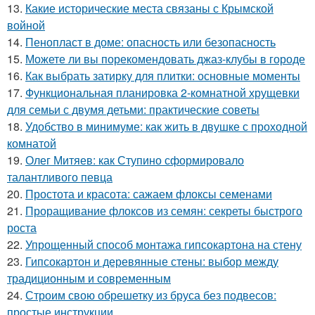
13.
Какие исторические места связаны с Крымской
войной
14.
Пенопласт в доме: опасность или безопасность
15.
Можете ли вы порекомендовать джаз-клубы в городе
16.
Как выбрать затирку для плитки: основные моменты
17.
Функциональная планировка 2-комнатной хрущевки
для семьи с двумя детьми: практические советы
18.
Удобство в минимуме: как жить в двушке с проходной
комнатой
19.
Олег Митяев: как Ступино сформировало
талантливого певца
20.
Простота и красота: сажаем флоксы семенами
21.
Проращивание флоксов из семян: секреты быстрого
роста
22.
Упрощенный способ монтажа гипсокартона на стену
23.
Гипсокартон и деревянные стены: выбор между
традиционным и современным
24.
Строим свою обрешетку из бруса без подвесов:
простые инструкции