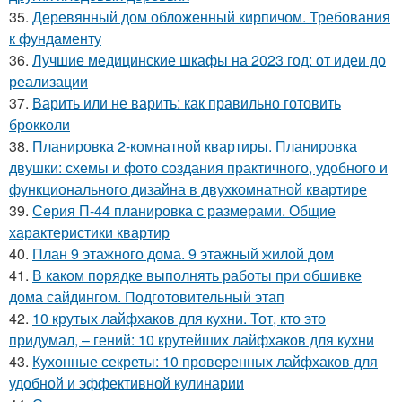
35.
Деревянный дом обложенный кирпичом. Требования
к фундаменту
36.
Лучшие медицинские шкафы на 2023 год: от идеи до
реализации
37.
Варить или не варить: как правильно готовить
брокколи
38.
Планировка 2-комнатной квартиры. Планировка
двушки: схемы и фото создания практичного, удобного и
функционального дизайна в двухкомнатной квартире
39.
Серия П-44 планировка с размерами. Общие
характеристики квартир
40.
План 9 этажного дома. 9 этажный жилой дом
41.
В каком порядке выполнять работы при обшивке
дома сайдингом. Подготовительный этап
42.
10 крутых лайфхаков для кухни. Тот, кто это
придумал, – гений: 10 крутейших лайфхаков для кухни
43.
Кухонные секреты: 10 проверенных лайфхаков для
удобной и эффективной кулинарии