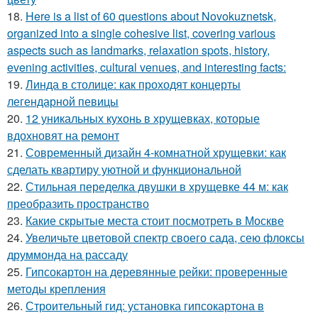
18.
Here is a list of 60 questions about Novokuznetsk,
organized into a single cohesive list, covering various
aspects such as landmarks, relaxation spots, history,
evening activities, cultural venues, and interesting facts:
19.
Линда в столице: как проходят концерты
легендарной певицы
20.
12 уникальных кухонь в хрущевках, которые
вдохновят на ремонт
21.
Современный дизайн 4-комнатной хрущевки: как
сделать квартиру уютной и функциональной
22.
Стильная переделка двушки в хрущевке 44 м: как
преобразить пространство
23.
Какие скрытые места стоит посмотреть в Москве
24.
Увеличьте цветовой спектр своего сада, сею флоксы
друммонда на рассаду
25.
Гипсокартон на деревянные рейки: проверенные
методы крепления
26.
Строительный гид: установка гипсокартона в