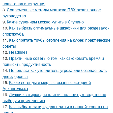
пошаговая инструкция
8.
Современные методы монтажа ПВХ окон: полное
руководство
9.
Какие сувениры можно купить в Ступино
10.
Как выбрать оптимальные шкафчики для раздевалок
спортклуба
11.
Как спрятать трубы отопления на кухне: практические
советы
12.
Headlines:
13.
Практичные советы о том, как сэкономить время и
повысить продуктивность
14.
Пенопласт как утеплитель: угроза или безопасность
для здоровья
15.
Какие легенды и мифы связаны с историей
Архангельска
16.
Лучшие затирки для плитки: полное руководство по
выбору и применению
17.
Как выбрать затирку для плитки в ванной: советы по
цвету