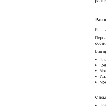
расши
Расш
Расши
Перва
обозн
Вид п
Пло
Кон
Мо
Уст
Мон
С пом
Пол