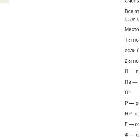
Очень
Все э
если 
Мест
1-я 
если 
2-я п
П — п
Пв — 
Пс — 
Р — р
НР- н
Г — о
Ф — ф