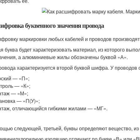
фровать ее.
ифровка буквенного значения провода
фровку маркировки любых кабелей и проводов производят 
я буква будет характеризовать материал, из которого выпо
ачения, а алюминиевые жилы обозначены буквой «А».
ровода характеризуется второй буквой шифра. У проводов 
ский — «П»;
троль — «К»;
нтаж — «М»;
ановка — «П(У)»;
таж, отличающийся гибкими жилами — «МГ».
ощью следующей, третьей, буквы определяют вещество, из 
ивинилхлоридную изоляцию отличают по букве «В» или «В