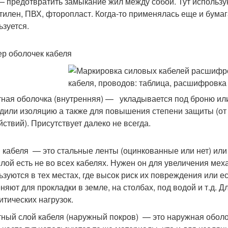
— предотвратить замыкание жил между собой. Тут использу
тилен, ПВХ, фторопласт. Когда-то применялась еще и бумага
ьзуется.
р оболочек кабеля
ная оболочка (внутренняя) — укладывается под броню или
дили изоляцию а также для повышения степени защиты (от
йствий). Присутствует далеко не всегда.
 кабеля — это стальные ленты (оцинкованные или нет) или о
слой есть не во всех кабелях. Нужен он для увеличения ме
ьзуются в тех местах, где высок риск их повреждения или е
няют для прокладки в земле, на столбах, под водой и т.д. 
итических нагрузок.
ный слой кабеля (наружный покров) — это наружная оболо