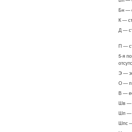
Бн — 
К — с
Д — с
П — с
5-я п
отсут
Э — э
О — п
В — е
Шв — 
Шп — 
Шпс —