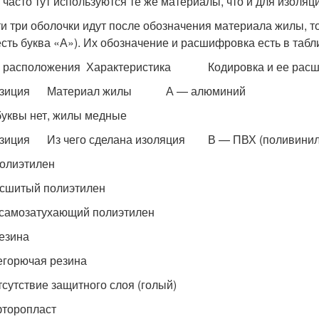
 часто тут используются те же материалы, что и для изоляц
ти три оболочки идут после обозначения материала жилы, то 
есть буква «А»). Их обозначение и расшифровка есть в табл
о расположения Характеристика Кодировка и ее рас
позиция Материал жилы А — алюминий
буквы нет, жилы медные
озиция Из чего сделана изоляция В — ПВХ (поливинил
олиэтилен
сшитый полиэтилен
самозатухающий полиэтилен
езина
егорючая резина
тсутствие защитного слоя (голый)
торопласт