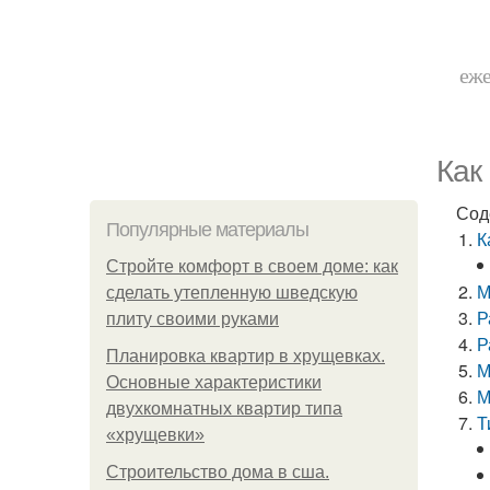
еже
Как
Сод
Популярные материалы
К
Стройте комфорт в своем доме: как
М
сделать утепленную шведскую
Р
плиту своими руками
Р
Планировка квартир в хрущевках.
М
Основные характеристики
М
двухкомнатных квартир типа
Т
«хрущевки»
Строительство дома в сша.