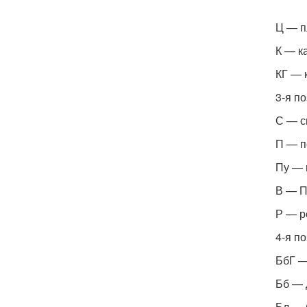
Ц — п
К — к
КГ — 
3-я п
С — с
П — п
Пу — 
В — П
Р — р
4-я п
БбГ —
Бб — 
Бл — 