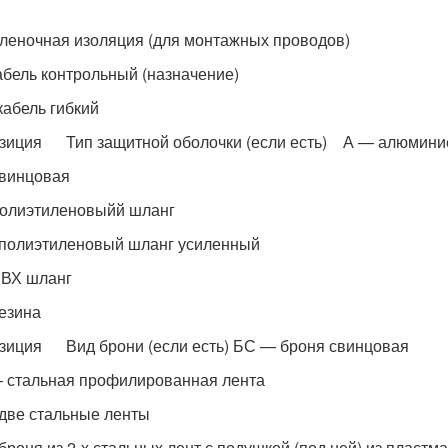
леночная изоляция (для монтажных проводов)
абель контрольный (назначение)
кабель гибкий
озиция Тип защитной оболочки (если есть) А — алюмини
винцовая
олиэтиленовыйй шланг
полиэтиленовый шланг усиленный
ВХ шланг
езина
озиция Вид брони (если есть) БС — броня свинцовая
 стальная профилированная лента
две стальные ленты
броня из 2-х стальных лент с подушкой (под ней) из пластм