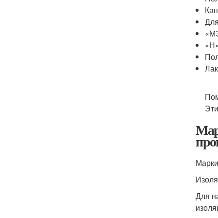
Кап
Для
«МЭ
«Н»
Пол
Лак
Пом
Эти
Мар
про
Марки
Изоля
Для н
изоля