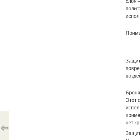
слоя 
полиэ
испол
Приме
Защит
повре
возде
Броня
Этот 
испол
приме
нет кр
⇦
Защит