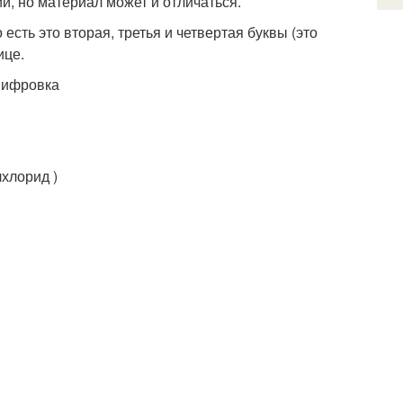
ии, но материал может и отличаться.
есть это вторая, третья и четвертая буквы (это
ице.
шифровка
хлорид )